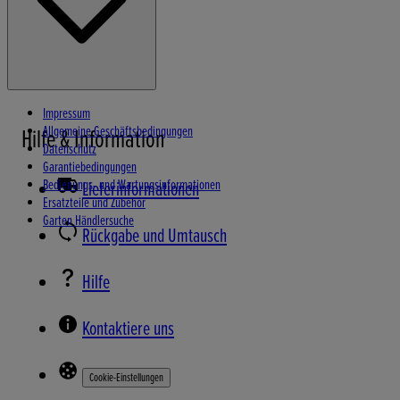
Impressum
Allgemeine Geschäftsbedingungen
Hilfe & Information
Datenschutz
Garantiebedingungen
Bedienungs- und Wartungsinformationen
Lieferinformationen
Ersatzteile und Zubehör
Garten Händlersuche
Rückgabe und Umtausch
Hilfe
Kontaktiere uns
Cookie-Einstellungen