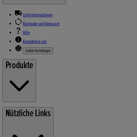
Lieferinformationen
Rückgabe und Umtausch
Hilfe
Kontaktiere uns
Cookie-Einstellungen
Produkte
Rasenmäher
Nützliche Links
Gartengeräte
Stromerzeuger
Wasserpumpen
Schneefräsen