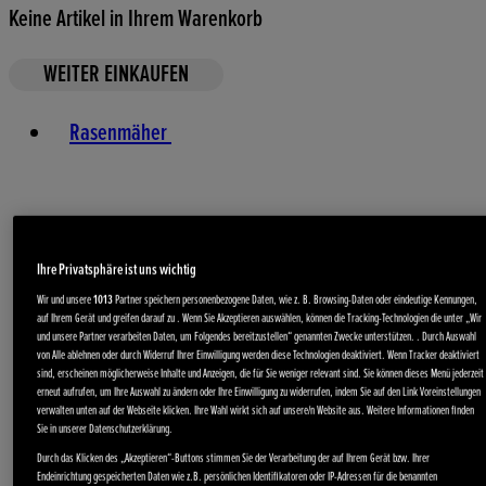
Keine Artikel in Ihrem Warenkorb
WEITER EINKAUFEN
Toggle basket menu
Rasenmäher
Ihre Privatsphäre ist uns wichtig
Wir und unsere
1013
Partner speichern personenbezogene Daten, wie z. B. Browsing-Daten oder eindeutige Kennungen,
Gartengeräte
auf Ihrem Gerät und greifen darauf zu . Wenn Sie Akzeptieren auswählen, können die Tracking-Technologien die unter „Wir
und unsere Partner verarbeiten Daten, um Folgendes bereitzustellen“ genannten Zwecke unterstützen. . Durch Auswahl
von Alle ablehnen oder durch Widerruf Ihrer Einwilligung werden diese Technologien deaktiviert. Wenn Tracker deaktiviert
sind, erscheinen möglicherweise Inhalte und Anzeigen, die für Sie weniger relevant sind. Sie können dieses Menü jederzeit
erneut aufrufen, um Ihre Auswahl zu ändern oder Ihre Einwilligung zu widerrufen, indem Sie auf den Link Voreinstellungen
verwalten unten auf der Webseite klicken. Ihre Wahl wirkt sich auf unsere/n Website aus. Weitere Informationen finden
Sie in unserer Datenschutzerklärung.
Durch das Klicken des „Akzeptieren“-Buttons stimmen Sie der Verarbeitung der auf Ihrem Gerät bzw. Ihrer
Endeinrichtung gespeicherten Daten wie z.B. persönlichen Identifikatoren oder IP-Adressen für die benannten