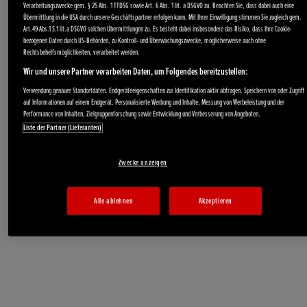
Verarbeitungszwecke gem. § 25 Abs. 1 TTDSG sowie Art. 6 Abs. 1 lit. a DSGVO zu. Beachten Sie, dass dabei auch eine
Übermittlung in die USA durch unsere Geschäftspartner erfolgen kann. Mit Ihrer Einwilligung stimmen Sie zugleich gem.
Art.49 Abs.1 S.1 lit.a DSGVO solchen Übermittlungen zu. Es besteht dabei insbesondere das Risiko, dass Ihre Cookie-
bezogenen Daten durch US-Behörden, zu Kontroll- und Überwachungszwecke, möglicherweise auch ohne
Rechtsbehelfsmöglichkeiten, verarbeitet werden.
Wir und unsere Partner verarbeiten Daten, um Folgendes bereitzustellen:
Verwendung genauer Standortdaten. Endgeräteeigenschaften zur Identifikation aktiv abfragen. Speichern von oder Zugriff
auf Informationen auf einem Endgerät. Personalisierte Werbung und Inhalte, Messung von Werbeleistung und der
Performance von Inhalten, Zielgruppenforschung sowie Entwicklung und Verbesserung von Angeboten.
Liste der Partner (Lieferanten)
Akku-Produkte
Zwecke anzeigen
Alle ablehnen
Akzeptieren