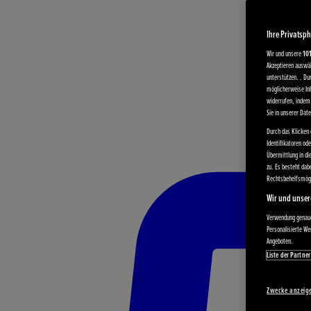
Ihre Privatsph
Wir und unsere
10
Akzeptieren auswäh
unterstützen. . Du
möglicherweise Inh
widerrufen, indem 
Sie in unserer Dat
Durch das Klicken 
Identifikatoren od
Übermittlung in di
zu. Es besteht da
Rechtsbehelfsmögl
Wir und unser
Verwendung genauer
Personalisierte W
Angeboten.
Liste der Partner
Zwecke anzeig