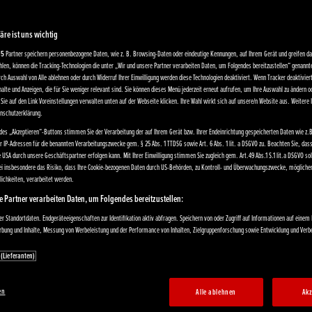
äre ist uns wichtig
15
Partner speichern personenbezogene Daten, wie z. B. Browsing-Daten oder eindeutige Kennungen, auf Ihrem Gerät und greifen dar
len, können die Tracking-Technologien die unter „Wir und unsere Partner verarbeiten Daten, um Folgendes bereitzustellen“ genann
rch Auswahl von Alle ablehnen oder durch Widerruf Ihrer Einwilligung werden diese Technologien deaktiviert. Wenn Tracker deaktivier
alte und Anzeigen, die für Sie weniger relevant sind. Sie können dieses Menü jederzeit erneut aufrufen, um Ihre Auswahl zu ändern od
Sie auf den Link Voreinstellungen verwalten unten auf der Webseite klicken. Ihre Wahl wirkt sich auf unsere/n Website aus. Weitere
enschutzerklärung.
des „Akzeptieren“-Buttons stimmen Sie der Verarbeitung der auf Ihrem Gerät bzw. Ihrer Endeinrichtung gespeicherten Daten wie z.B
er IP-Adressen für die benannten Verarbeitungszwecke gem. § 25 Abs. 1 TTDSG sowie Art. 6 Abs. 1 lit. a DSGVO zu. Beachten Sie, das
e USA durch unsere Geschäftspartner erfolgen kann. Mit Ihrer Einwilligung stimmen Sie zugleich gem. Art.49 Abs.1 S.1 lit.a DSGVO s
bei insbesondere das Risiko, dass Ihre Cookie-bezogenen Daten durch US-Behörden, zu Kontroll- und Überwachungszwecke, mögliche
ichkeiten, verarbeitet werden.
e Partner verarbeiten Daten, um Folgendes bereitzustellen:
 Standortdaten. Endgeräteeigenschaften zur Identifikation aktiv abfragen. Speichern von oder Zugriff auf Informationen auf einem
erbung und Inhalte, Messung von Werbeleistung und der Performance von Inhalten, Zielgruppenforschung sowie Entwicklung und Ver
 (Lieferanten)
en
Alle ablehnen
Akz