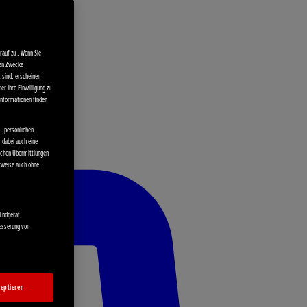
auf zu . Wenn Sie
ten Zwecke
t sind, erscheinen
er Ihre Einwilligung zu
 Informationen finden
. persönlichen
s dabei auch eine
olchen Übermittlungen
rweise auch ohne
 Endgerät.
besserung von
eptieren