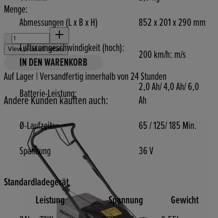
Menge:
Abmessungen (L x B x H)
852 x 201 x 290 mm
Menge:
Luftsromgeschwindigkeit (hoch):
View product details
200 km/h: m/s
(
IN DEN WARENKORB
Auf Lager | Versandfertig innerhalb von 24 Stunden
2,0 Ah/ 4,0 Ah/ 6,0
Batterie-Leistung:
Andere Kunden kauften auch:
Ah
Ø-Laufzeit:
65 / 125/ 185 Min.
Spannung
36 V
Standardladegerät
Leistung
Spannung
Gewicht