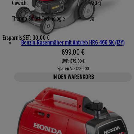
Gewicht
720 g
Thermo-Smart-Technologie
Ja
Ersparnis SET: 30,00 €
Benzin-Rasenmäher mit Antrieb HRG 466 SK (IZY)
Aktueller Preis: 699,00 €. 
699,00 €
UVP: 879,00 €
Sparen Sie €180.00
IN DEN WARENKORB