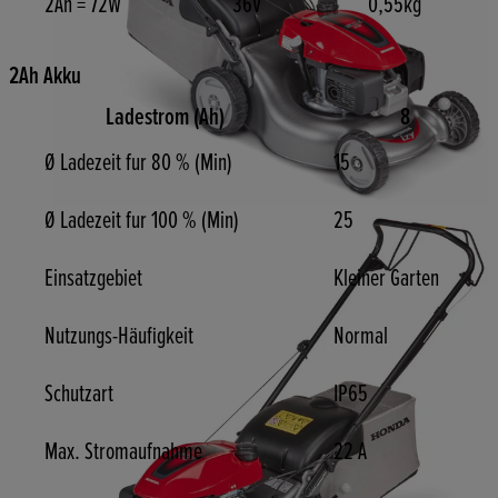
2Ah = 72W
36V
0,55kg
2Ah Akku
Ladestrom (Ah)
8
Ø Ladezeit fur 80 % (Min)
15
Ø Ladezeit fur 100 % (Min)
25
Einsatzgebiet
Kleiner Garten
Nutzungs-Häufigkeit
Normal
Schutzart
IP65
Max. Stromaufnahme
22 A