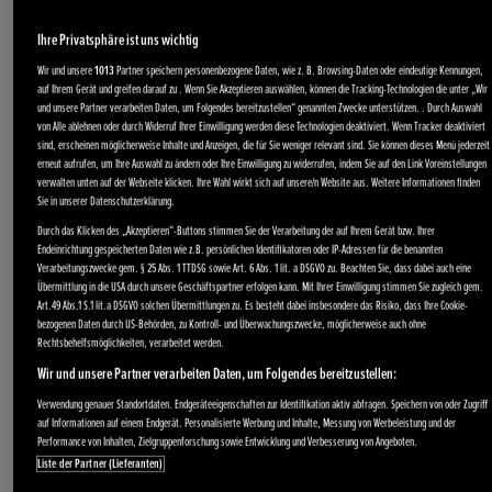
Ihre Privatsphäre ist uns wichtig
Wir und unsere
1013
Partner speichern personenbezogene Daten, wie z. B. Browsing-Daten oder eindeutige Kennungen,
auf Ihrem Gerät und greifen darauf zu . Wenn Sie Akzeptieren auswählen, können die Tracking-Technologien die unter „Wir
und unsere Partner verarbeiten Daten, um Folgendes bereitzustellen“ genannten Zwecke unterstützen. . Durch Auswahl
von Alle ablehnen oder durch Widerruf Ihrer Einwilligung werden diese Technologien deaktiviert. Wenn Tracker deaktiviert
sind, erscheinen möglicherweise Inhalte und Anzeigen, die für Sie weniger relevant sind. Sie können dieses Menü jederzeit
erneut aufrufen, um Ihre Auswahl zu ändern oder Ihre Einwilligung zu widerrufen, indem Sie auf den Link Voreinstellungen
verwalten unten auf der Webseite klicken. Ihre Wahl wirkt sich auf unsere/n Website aus. Weitere Informationen finden
Sie in unserer Datenschutzerklärung.
Durch das Klicken des „Akzeptieren“-Buttons stimmen Sie der Verarbeitung der auf Ihrem Gerät bzw. Ihrer
Endeinrichtung gespeicherten Daten wie z.B. persönlichen Identifikatoren oder IP-Adressen für die benannten
Verarbeitungszwecke gem. § 25 Abs. 1 TTDSG sowie Art. 6 Abs. 1 lit. a DSGVO zu. Beachten Sie, dass dabei auch eine
Übermittlung in die USA durch unsere Geschäftspartner erfolgen kann. Mit Ihrer Einwilligung stimmen Sie zugleich gem.
Art.49 Abs.1 S.1 lit.a DSGVO solchen Übermittlungen zu. Es besteht dabei insbesondere das Risiko, dass Ihre Cookie-
bezogenen Daten durch US-Behörden, zu Kontroll- und Überwachungszwecke, möglicherweise auch ohne
Rechtsbehelfsmöglichkeiten, verarbeitet werden.
Wir und unsere Partner verarbeiten Daten, um Folgendes bereitzustellen:
Verwendung genauer Standortdaten. Endgeräteeigenschaften zur Identifikation aktiv abfragen. Speichern von oder Zugriff
auf Informationen auf einem Endgerät. Personalisierte Werbung und Inhalte, Messung von Werbeleistung und der
Performance von Inhalten, Zielgruppenforschung sowie Entwicklung und Verbesserung von Angeboten.
Liste der Partner (Lieferanten)