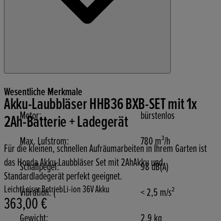
Wesentliche Merkmale
Akku-Laubbläser HHB36 BXB-SET mit 1x
Motor:
bürstenlos
2Ah-Batterie + Ladegerät
Max. Lufstrom:
780 m³/h
Für die kleinen, schnellen Aufräumarbeiten in Ihrem Garten ist
das Honda Akku-Laubbläser Set mit 2AhAkku und
Schallpegel:
98 dB(A)
Standardladegerät perfekt geeignet.
Leicht
Leiser Betrieb
Li-ion 36V Akku
Vibration: (
< 2,5 m/s²
363,00 €
Aktueller Preis: 363,00 €.
Gewicht:
2,9 kg