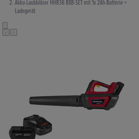
Akku-Laubbläser HHB36 BXB-SET mit 1x 2Ah-Batterie +
Ladegerät