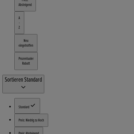
Absteigend
A
-
Z
Neu
eingetroffen
Prozentualer
Rabatt
Sortieren
Standard
Standard
Preis: Niedrig zu Hoch
Preis: Absteigend