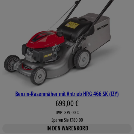
Benzin-Rasenmäher mit Antrieb HRG 466 SK (IZY)
Aktueller Preis: 699,00 €. Unv
699,00 €
UVP: 879,00 €
Sparen Sie €180.00
IN DEN WARENKORB