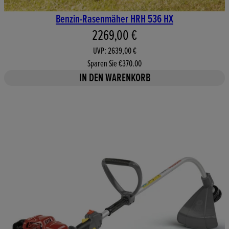
Benzin-Rasenmäher HRH 536 HX
Aktueller Preis: 2269,00 €. Un
2269,00 €
UVP: 2639,00 €
Sparen Sie €370.00
IN DEN WARENKORB