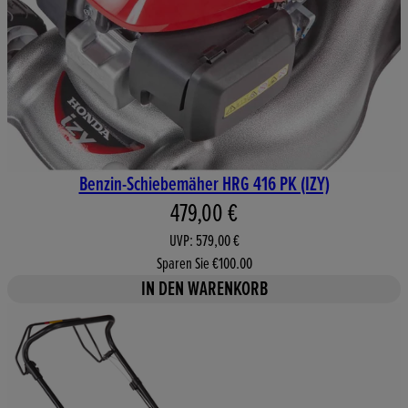
Benzin-Schiebemäher HRG 416 PK (IZY)
Aktueller Preis: 479,00 €. Unv
479,00 €
UVP: 579,00 €
Sparen Sie €100.00
IN DEN WARENKORB