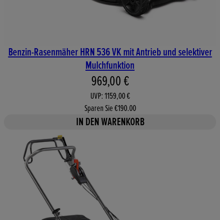
Benzin-Rasenmäher HRN 536 VK mit Antrieb und selektiver
Mulchfunktion
Aktueller Preis: 969,00 €. Unv
969,00 €
UVP: 1159,00 €
Sparen Sie €190.00
IN DEN WARENKORB