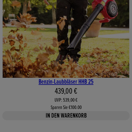
Benzin-Laubbläser HHB 25
Aktueller Preis: 439,00 €. Unv
439,00 €
UVP: 539,00 €
Sparen Sie €100.00
IN DEN WARENKORB