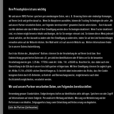
Ihre Privatsphäre ist uns wichtig
Wir und unsere
1013
Partner speichern personenbezogene Daten, wie z. B. Browsing-Daten oder eindeutige Kennungen,
auf Ihrem Gerät und greifen darauf zu . Wenn Sie Akzeptieren auswählen, können die Tracking-Technologien die unter „Wir
und unsere Partner verarbeiten Daten, um Folgendes bereitzustellen“ genannten Zwecke unterstützen. . Durch Auswahl
von Alle ablehnen oder durch Widerruf Ihrer Einwilligung werden diese Technologien deaktiviert. Wenn Tracker deaktiviert
sind, erscheinen möglicherweise Inhalte und Anzeigen, die für Sie weniger relevant sind. Sie können dieses Menü jederzeit
erneut aufrufen, um Ihre Auswahl zu ändern oder Ihre Einwilligung zu widerrufen, indem Sie auf den Link Voreinstellungen
verwalten unten auf der Webseite klicken. Ihre Wahl wirkt sich auf unsere/n Website aus. Weitere Informationen finden
Sie in unserer Datenschutzerklärung.
Durch das Klicken des „Akzeptieren“-Buttons stimmen Sie der Verarbeitung der auf Ihrem Gerät bzw. Ihrer
Endeinrichtung gespeicherten Daten wie z.B. persönlichen Identifikatoren oder IP-Adressen für die benannten
Verarbeitungszwecke gem. § 25 Abs. 1 TTDSG sowie Art. 6 Abs. 1 lit. a DSGVO zu. Beachten Sie, dass dabei auch eine
Übermittlung in die USA durch unsere Geschäftspartner erfolgen kann. Mit Ihrer Einwilligung stimmen Sie zugleich gem.
Art.49 Abs.1 S.1 lit.a DSGVO solchen Übermittlungen zu. Es besteht dabei insbesondere das Risiko, dass Ihre Cookie-
bezogenen Daten durch US-Behörden, zu Kontroll- und Überwachungszwecke, möglicherweise auch ohne
Rechtsbehelfsmöglichkeiten, verarbeitet werden.
Wir und unsere Partner verarbeiten Daten, um Folgendes bereitzustellen:
Verwendung genauer Standortdaten. Endgeräteeigenschaften zur Identifikation aktiv abfragen. Speichern von oder Zugriff
auf Informationen auf einem Endgerät. Personalisierte Werbung und Inhalte, Messung von Werbeleistung und der
Performance von Inhalten, Zielgruppenforschung sowie Entwicklung und Verbesserung von Angeboten.
Liste der Partner (Lieferanten)