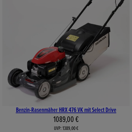
Benzin-Rasenmäher HRX 476 VK mit Select Drive
Aktueller Preis: 1089,00 €. Un
1089,00 €
UVP: 1389,00 €