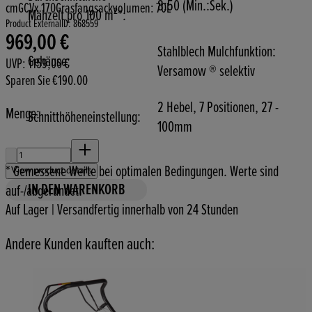
8:50 (Min.:Sek.)
cm
GCVx 170
Grasfangsackvolumen: 70L
Mähzeit pro 100 m²*:
Product ExternalID: 868559
969,00 €
Aktueller Preis: 969,00 €.
Unverbindliche Preisempfehlung: 1159,00 €.
Sparen €190.00.
Stahlblech Mulchfunktion:
Gehäuse:
UVP: 1159,00 €
Versamow ® selektiv
Sparen Sie €190.00
2 Hebel, 7 Positionen, 27 -
Menge:
Schnitthöheneinstellung:
100mm
Menge:
* Gemessene Werte bei optimalen Bedingungen. Werte sind
View product details
IN DEN WARENKORB
auf-/abgerundet.
Auf Lager | Versandfertig innerhalb von 24 Stunden
Andere Kunden kauften auch: