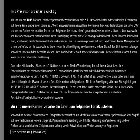
Ihre Privatsphäre ist uns wichtig
Wir und unsere
1015
Partner speichern personenbezogene Daten, wie z. B. Browsing-Daten oder eindeutige Kennungen,
auf Ihrem Gerät und greifen darauf zu . Wenn Sie Akzeptieren auswählen, können die Tracking-Technologien die unter „Wir
und unsere Partner verarbeiten Daten, um Folgendes bereitzustellen“ genannten Zwecke unterstützen. . Durch Auswahl
von Alle ablehnen oder durch Widerruf Ihrer Einwilligung werden diese Technologien deaktiviert. Wenn Tracker deaktiviert
sind, erscheinen möglicherweise Inhalte und Anzeigen, die für Sie weniger relevant sind. Sie können dieses Menü jederzeit
erneut aufrufen, um Ihre Auswahl zu ändern oder Ihre Einwilligung zu widerrufen, indem Sie auf den Link Voreinstellungen
verwalten unten auf der Webseite klicken. Ihre Wahl wirkt sich auf unsere/n Website aus. Weitere Informationen finden
Sie in unserer Datenschutzerklärung.
Durch das Klicken des „Akzeptieren“-Buttons stimmen Sie der Verarbeitung der auf Ihrem Gerät bzw. Ihrer
Endeinrichtung gespeicherten Daten wie z.B. persönlichen Identifikatoren oder IP-Adressen für die benannten
Verarbeitungszwecke gem. § 25 Abs. 1 TTDSG sowie Art. 6 Abs. 1 lit. a DSGVO zu. Beachten Sie, dass dabei auch eine
Übermittlung in die USA durch unsere Geschäftspartner erfolgen kann. Mit Ihrer Einwilligung stimmen Sie zugleich gem.
Art.49 Abs.1 S.1 lit.a DSGVO solchen Übermittlungen zu. Es besteht dabei insbesondere das Risiko, dass Ihre Cookie-
bezogenen Daten durch US-Behörden, zu Kontroll- und Überwachungszwecke, möglicherweise auch ohne
Rechtsbehelfsmöglichkeiten, verarbeitet werden.
Wir und unsere Partner verarbeiten Daten, um Folgendes bereitzustellen:
Verwendung genauer Standortdaten. Endgeräteeigenschaften zur Identifikation aktiv abfragen. Speichern von oder Zugriff
auf Informationen auf einem Endgerät. Personalisierte Werbung und Inhalte, Messung von Werbeleistung und der
Performance von Inhalten, Zielgruppenforschung sowie Entwicklung und Verbesserung von Angeboten.
Liste der Partner (Lieferanten)