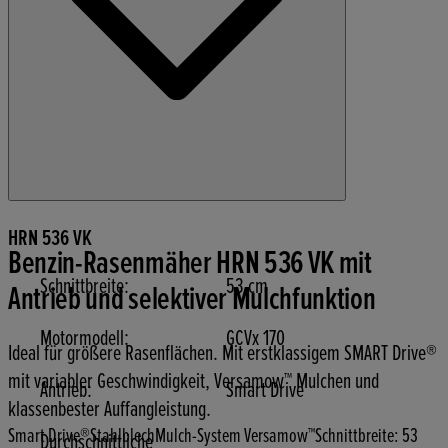
HRN 536 VK
Benzin-Rasenmäher HRN 536 VK mit
Schnittbreite:
53 cm
Antrieb und selektiver Mulchfunktion
Motormodell:
GCVx 170
Ideal für größere Rasenflächen. Mit erstklassigem SMART Drive®
mit variabler Geschwindigkeit, Versamow™ Mulchen und
Antrieb:
Smart Drive
klassenbester Auffangleistung.
Smart Drive®
Stahlblech
Mulch-System Versamow™
Schnittbreite: 53
Durchschnittliche