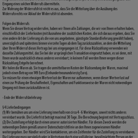
Eingang eines solchen Widerrufs übermitteln.
Zur Wahrung der Widerrufsfrist reicht es aus, dass Sie die Mitteilung über die Ausübung des
Widerrufsrechts vor Ablauf der Widerrufsfrist absenden.
Folgen des Widerrufs
Wenn Sie diesen Vertrag widerrufen, haben wir Ihnen alle Zahlungen, die wir von Ihnen erhalten haben,
einschließlich der Lieferkosten (mit Ausnahme der zusätzlichen Kosten, die sich daraus ergeben, dass Sie
eine andere Art der Lieferung als die von uns angebotene, günstigste Standardlieferung gewählt haben),
unverzüglich und spätestens binnen vierzehn Tagen ab dem Tag zurückzuzahlen, an dem die Mitteilung
über Ihren Widerruf dieses Vertrags bei uns eingegangen ist. Für diese Rückzahlung verwenden wir
dasselbe Zahlungsmittel, das Sie bei der ursprünglichen Transaktion eingesetzt haben, es sei denn, mit
Ihnen wurde ausdrücklich etwas anderes vereinbart; in keinem Fall werden Ihnen wegen dieser
Rückzahlung Entgelte berechnet.
Wir holen die Waren ab. Sie tragen die unmittelbaren Kosten der Rücksendung der Waren, maximal
jedoch einen Betrag von 149 Euro (Einhundertneunundvierzig Euro).
Sie müssen für einen etwaigen Wertverlust der Waren nur aufkommen, wenn dieser Wertverlust auf
einen zur Prüfung der Beschaffenheit, Eigenschaften und Funktionsweise der Waren nicht notwendigen
Umgang mit ihnen zurückzuführen ist.
- Ende der Widerrufsbelehrung-
§ 4 Lieferbedingungen
(1) Wir bemühen uns um eine Lieferung innerhalb von circa 4 - 6 Werktagen, soweit nichts anderes
vereinbart wurde. Die Lieferfrist beträgt maximal 30 Tage. Die Berechnung beginnt mit Vertragsschluss.
(2) Die Zustellung erfolgt durch einen unserer autorisierten Händler. Für diesen Zweck werden die
notwendigen Daten gemäß unserer Datenschutzrichtlinie an den Ihnen zugewiesenen Händler
weitergegeben. Der Händler wird Sie kontaktieren, um ein Zeitfenster für die Zustellung zu vereinbaren.
Die Lieferung muss persönlich oder in Vertretung durch eine volljährige, bevollmächtigte Person an der