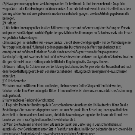
(2) Etwaige von uns gegebene Verkäufergarantien für bestimmte Artikel treten neben die Ansprüche
wegen Sach- oder Rechtsmängeln im Sinne von Abs. 1 und schränken diese nicht ein. Einzelheiten zu dem
Umfang solcher Garantien ergeben sich aus den Garantiebedingungen, die den Artikeln gegebenenfalls
beiliegen.
§ 9 Haftung
(1) Wir haften Ihnen gegenüber in allen Fällen vertraglicher und außervertraglicher Haftung bei Vorsatz
und grober Fahrlässigkeit nach Maßgabe der gesetzlichen Bestimmungen auf Schadensersatz oder Ersatz
vergeblicher Aufwendungen.
(2) In sonstigen Fällen haften wir – soweit in Abs. 3 nicht abweichend geregelt – nur bei Verletzung einer
Vertragspflicht, deren Erfüllung die ordnungsgemäße Durchführung des Vertrags überhaupt erst
ermöglicht und auf deren Einhaltung Sie als Kunde regelmäßig vertrauen dürfen (so genannte
Kardinalpflicht), und zwar beschränkt auf den Ersatz des vorhersehbaren und typischen Schadens. In allen
übrigen Fällen ist unsere Haftung vorbehaltlich der Regelung in Abs. 3 ausgeschlossen.
(3) Unsere Haftung für Schäden aus der Verletzung des Lebens, des Körpers oder der Gesundheit und nach
dem Produkthaftungsgesetz bleibt von den vorstehenden Haftungsbeschränkungen und –Ausschlüssen
unberührt.
§ 10 Urheberrechte
Wir haben an allen Bildern, Filme und Texten, die in unserem Online Shop veröffentlicht werden,
Urheberrechte. Eine Verwendung der Bilder, Filme und Texte, ist ohne unsere ausdrückliche Zustimmung
nicht gestattet.
§ 11 Anwendbares Recht und Gerichtsstand
(1) Es gilt das Recht der Bundesrepublik Deutschland unter Ausschluss des UN-Kaufrechts. Wenn Sie die
Bestellung als Verbraucher abgegeben haben und zum Zeitpunkt Ihrer Bestellung Ihren gewöhnlichen
Aufenthalt in einem anderen Land haben, bleibt die Anwendung zwingender Rechtsvorschriften dieses
Landes von der in Satz 1 getroffenen Rechtswahl unberührt.
(2) Wenn Sie Kaufmann sind und Ihren Sitz zum Zeitpunkt der Bestellung in Deutschland haben, ist
ausschließlicher Gerichtsstand unser Sitz in Frankfurt am Main. Im Übrigen gelten für die örtliche und die
internationale Zuständigkeit die anwendbaren gesetzlichen Bestimmungen.