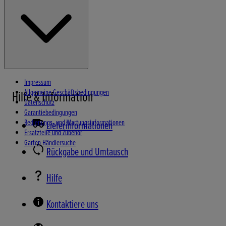
Wasserpumpen
Schneefräsen
Impressum
Allgemeine Geschäftsbedingungen
Hilfe & Information
Datenschutz
Garantiebedingungen
Bedienungs- und Wartungsinformationen
Lieferinformationen
Ersatzteile und Zubehör
Garten Händlersuche
Rückgabe und Umtausch
Hilfe
Kontaktiere uns