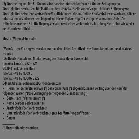
(3) Streitbeilegung: Die EU-Kommission hat eine Internetplattform zur Online-Beilegung von
Streitigkeiten geschaffen. Die Plattform dient als Anlaufstelle zur außergerichtlichen Beilegung von
Streitigkeiten betreffend vertragliche Verpflichtungen, die aus Online-Kaufverträgen erwachsen. Nähere
Informationen sind unter dem folgenden Link verfügbar: http://ec.europa.eu/consumers/odr . Zur
Teilnahme an einem Streitbeilegungsverfahren vor einer Verbraucherschlichtungsstelle sind wir weder
bereit noch verpflichtet.
Muster-Widerrufsformular
(Wenn Sie den Vertrag widerrufen wollen, dann füllen Sie bitte dieses Formular aus und senden Sie es
zurück.)
–An Honda Deutschland Niederlassung der Honda Motor Europe Ltd.
Hanauer Landstr. 222 – 224
60314 Frankfurt am Main
Telefon: +49 69 8309 0
Telefax: +49 69 83006 5222
E-Mail Adresse: onlineshopDE@honda-eu.com
• Hiermit widerrufe(n) ich/wir (*) den von mir/uns (*) abgeschlossenen Vertrag über den Kauf der
folgenden Waren (*)/die Erbringung der folgenden Dienstleistung ()
• Bestellt am (*)/erhalten am (*)
• Name des/der Verbraucher(s)
• Anschrift des/der Verbraucher(s)
• Unterschrift des/der Verbraucher(s) (nur bei Mitteilung auf Papier)
• Datum
__________
(*) Unzutreffendes streichen.