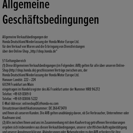
Allgemeine
Geschäftsbedingungen
Allgemeine Verkaufsbedingungen der
Honda Deutschland Niederlassung der Honda Motor Europe Ltd.
für den Verkauf von Waren und die Erbringung von Dienstleistungen
über den Online-Shop „http://shop.honda.de“
§ 1 Geltungsbereich
(1) Diese Allgemeinen Verkaufsbedingungen (im Folgenden: AVB) gelten für alle über unseren Online-
Shop (http://shop.honda.de) geschlossenen Verträge zwischen uns, der
Honda Deutschland Niederlassung der Honda Motor Europe Ltd.
Hanauer Landstr. 222 – 224
60314 Frankfurt am Main
eingetragen im Handelsregister des AG Frankfurt unter der Nummer HRB 96272
Telefon: +49 69 8309 0
Telefax: +49 69 83006 5222
E-Mail-Adresse: onlineshopDE@honda-eu.com
Umsatzsteueridentifikationsnummer: DE 266473470
und Ihnen als unseren Kunden. Die AVB gelten unabhängig davon, ob Sie Verbraucher, Unternehmer oder
Kaufmann sind.
(2) Alle zwischen Ihnen und uns im Zusammenhang mit dem Kaufvertrag getroffenen Vereinbarungen
ergeben sich insbesondere aus diesen Verkaufsbedingungen, unserer schriftlichen Auftragsbestätigung
und unserer Annahmeerklärung. Abänderungen oder Nebenabreden zu den AVB erfordern für ihre