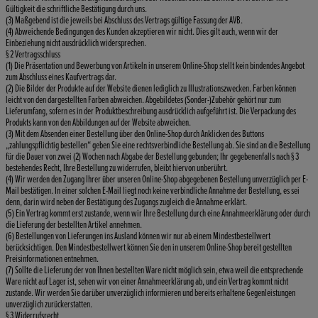
Gültigkeit die schriftliche Bestätigung durch uns.
(3) Maßgebend ist die jeweils bei Abschluss des Vertrags gültige Fassung der AVB.
(4) Abweichende Bedingungen des Kunden akzeptieren wir nicht. Dies gilt auch, wenn wir der
Einbeziehung nicht ausdrücklich widersprechen.
§ 2 Vertragsschluss
(1) Die Präsentation und Bewerbung von Artikeln in unserem Online-Shop stellt kein bindendes Angebot
zum Abschluss eines Kaufvertrags dar.
(2) Die Bilder der Produkte auf der Website dienen lediglich zu Illustrationszwecken. Farben können
leicht von den dargestellten Farben abweichen. Abgebildetes (Sonder-)Zubehör gehört nur zum
Lieferumfang, sofern es in der Produktbeschreibung ausdrücklich aufgeführt ist. Die Verpackung des
Produkts kann von den Abbildungen auf der Website abweichen.
(3) Mit dem Absenden einer Bestellung über den Online-Shop durch Anklicken des Buttons
„zahlungspflichtig bestellen“ geben Sie eine rechtsverbindliche Bestellung ab. Sie sind an die Bestellung
für die Dauer von zwei (2) Wochen nach Abgabe der Bestellung gebunden; Ihr gegebenenfalls nach § 3
bestehendes Recht, Ihre Bestellung zu widerrufen, bleibt hiervon unberührt.
(4) Wir werden den Zugang Ihrer über unseren Online-Shop abgegebenen Bestellung unverzüglich per E-
Mail bestätigen. In einer solchen E-Mail liegt noch keine verbindliche Annahme der Bestellung, es sei
denn, darin wird neben der Bestätigung des Zugangs zugleich die Annahme erklärt.
(5) Ein Vertrag kommt erst zustande, wenn wir Ihre Bestellung durch eine Annahmeerklärung oder durch
die Lieferung der bestellten Artikel annehmen.
(6) Bestellungen von Lieferungen ins Ausland können wir nur ab einem Mindestbestellwert
berücksichtigen. Den Mindestbestellwert können Sie den in unserem Online-Shop bereit gestellten
Preisinformationen entnehmen.
(7) Sollte die Lieferung der von Ihnen bestellten Ware nicht möglich sein, etwa weil die entsprechende
Ware nicht auf Lager ist, sehen wir von einer Annahmeerklärung ab, und ein Vertrag kommt nicht
zustande. Wir werden Sie darüber unverzüglich informieren und bereits erhaltene Gegenleistungen
unverzüglich zurückerstatten.
§ 3 Widerrufsrecht