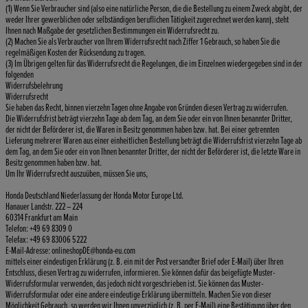
(1) Wenn Sie Verbraucher sind (also eine natürliche Person, die die Bestellung zu einem Zweck abgibt, der
weder Ihrer gewerblichen oder selbständigen beruflichen Tätigkeit zugerechnet werden kann), steht
Ihnen nach Maßgabe der gesetzlichen Bestimmungen ein Widerrufsrecht zu.
(2) Machen Sie als Verbraucher von Ihrem Widerrufsrecht nach Ziffer 1 Gebrauch, so haben Sie die
regelmäßigen Kosten der Rücksendung zu tragen.
(3) Im Übrigen gelten für das Widerrufsrecht die Regelungen, die im Einzelnen wiedergegeben sind in der
folgenden
Widerrufsbelehrung
Widerrufsrecht
Sie haben das Recht, binnen vierzehn Tagen ohne Angabe von Gründen diesen Vertrag zu widerrufen.
Die Widerrufsfrist beträgt vierzehn Tage ab dem Tag, an dem Sie oder ein von Ihnen benannter Dritter,
der nicht der Beförderer ist, die Waren in Besitz genommen haben bzw. hat. Bei einer getrennten
Lieferung mehrerer Waren aus einer einheitlichen Bestellung beträgt die Widerrufsfrist vierzehn Tage ab
dem Tag, an dem Sie oder ein von Ihnen benannter Dritter, der nicht der Beförderer ist, die letzte Ware in
Besitz genommen haben bzw. hat.
Um Ihr Widerrufsrecht auszuüben, müssen Sie uns,
Honda Deutschland Niederlassung der Honda Motor Europe Ltd.
Hanauer Landstr. 222 – 224
60314 Frankfurt am Main
Telefon: +49 69 8309 0
Telefax: +49 69 83006 5222
E-Mail-Adresse: onlineshopDE@honda-eu.com
mittels einer eindeutigen Erklärung (z. B. ein mit der Post versandter Brief oder E-Mail) über Ihren
Entschluss, diesen Vertrag zu widerrufen, informieren. Sie können dafür das beigefügte Muster-
Widerrufsformular verwenden, das jedoch nicht vorgeschrieben ist. Sie können das Muster-
Widerrufsformular oder eine andere eindeutige Erklärung übermitteln. Machen Sie von dieser
Möglichkeit Gebrauch, so werden wir Ihnen unverzüglich (z. B. per E-Mail) eine Bestätigung über den