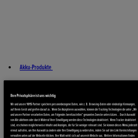
Akku-Produkte
Ihre Privatsphäre ist uns wichtig
Wir und unsere
1015
Partner speichern personenbezogene Daten, wie z. B. Browsing-Daten oder eindeutige Kennungen,
auf Ihrem Gerät und greifen darauf zu . Wenn Sie Akzeptieren auswählen, können die Tracking-Technologien die unter „Wir
und unsere Partner verarbeiten Daten, um Folgendes bereitzustellen“ genannten Zwecke unterstützen. . Durch Auswahl
von Alle ablehnen oder durch Widerruf Ihrer Einwilligung werden diese Technologien deaktiviert. Wenn Tracker deaktiviert
sind, erscheinen möglicherweise Inhalte und Anzeigen, die für Sie weniger relevant sind. Sie können dieses Menü jederzeit
erneut aufrufen, um Ihre Auswahl zu ändern oder Ihre Einwilligung zu widerrufen, indem Sie auf den Link Voreinstellungen
verwalten unten auf der Webseite klicken. Ihre Wahl wirkt sich auf unsere/n Website aus. Weitere Informationen finden