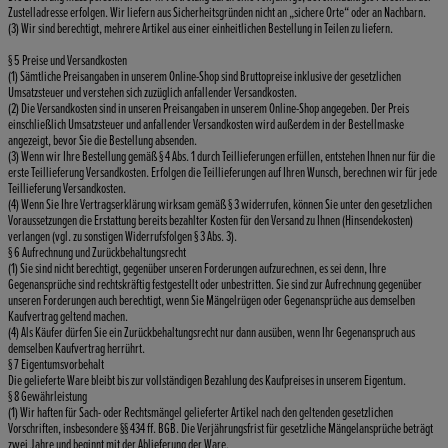
Zustelladresse erfolgen. Wir liefern aus Sicherheitsgründen nicht an „sichere Orte“ oder an Nachbarn.
(3) Wir sind berechtigt, mehrere Artikel aus einer einheitlichen Bestellung in Teilen zu liefern.
§ 5 Preise und Versandkosten
(1) Sämtliche Preisangaben in unserem Online-Shop sind Bruttopreise inklusive der gesetzlichen
Umsatzsteuer und verstehen sich zuzüglich anfallender Versandkosten.
(2) Die Versandkosten sind in unseren Preisangaben in unserem Online-Shop angegeben. Der Preis
einschließlich Umsatzsteuer und anfallender Versandkosten wird außerdem in der Bestellmaske
angezeigt, bevor Sie die Bestellung absenden.
(3) Wenn wir Ihre Bestellung gemäß § 4 Abs. 1 durch Teillieferungen erfüllen, entstehen Ihnen nur für die
erste Teillieferung Versandkosten. Erfolgen die Teillieferungen auf Ihren Wunsch, berechnen wir für jede
Teillieferung Versandkosten.
(4) Wenn Sie Ihre Vertragserklärung wirksam gemäß § 3 widerrufen, können Sie unter den gesetzlichen
Voraussetzungen die Erstattung bereits bezahlter Kosten für den Versand zu Ihnen (Hinsendekosten)
verlangen (vgl. zu sonstigen Widerrufsfolgen § 3 Abs. 3).
§ 6 Aufrechnung und Zurückbehaltungsrecht
(1) Sie sind nicht berechtigt, gegenüber unseren Forderungen aufzurechnen, es sei denn, Ihre
Gegenansprüche sind rechtskräftig festgestellt oder unbestritten. Sie sind zur Aufrechnung gegenüber
unseren Forderungen auch berechtigt, wenn Sie Mängelrügen oder Gegenansprüche aus demselben
Kaufvertrag geltend machen.
(4) Als Käufer dürfen Sie ein Zurückbehaltungsrecht nur dann ausüben, wenn Ihr Gegenanspruch aus
demselben Kaufvertrag herrührt.
§ 7 Eigentumsvorbehalt
Die gelieferte Ware bleibt bis zur vollständigen Bezahlung des Kaufpreises in unserem Eigentum.
§ 8 Gewährleistung
(1) Wir haften für Sach- oder Rechtsmängel gelieferter Artikel nach den geltenden gesetzlichen
Vorschriften, insbesondere §§ 434 ff. BGB. Die Verjährungsfrist für gesetzliche Mängelansprüche beträgt
zwei Jahre und beginnt mit der Ablieferung der Ware.