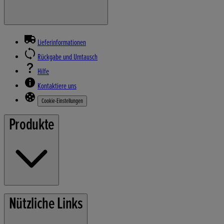
Lieferinformationen
Rückgabe und Umtausch
Hilfe
Kontaktiere uns
Cookie-Einstellungen
Produkte
Rasenmäher
Nützliche Links
Gartengeräte
Stromerzeuger