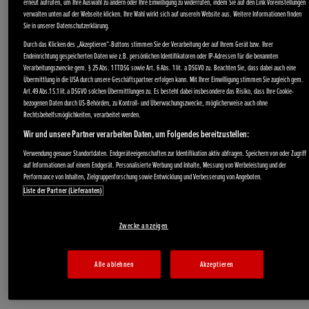
erneut aufrufen, um Ihre Auswahl zu ändern oder Ihre Einwilligung zu widerrufen, indem Sie auf den Link Voreinstellungen
verwalten unten auf der Webseite klicken. Ihre Wahl wirkt sich auf unsere/n Website aus. Weitere Informationen finden
Sie in unserer Datenschutzerklärung.
Durch das Klicken des „Akzeptieren“-Buttons stimmen Sie der Verarbeitung der auf Ihrem Gerät bzw. Ihrer
Endeinrichtung gespeicherten Daten wie z.B. persönlichen Identifikatoren oder IP-Adressen für die benannten
Verarbeitungszwecke gem. § 25 Abs. 1 TTDSG sowie Art. 6 Abs. 1 lit. a DSGVO zu. Beachten Sie, dass dabei auch eine
Übermittlung in die USA durch unsere Geschäftspartner erfolgen kann. Mit Ihrer Einwilligung stimmen Sie zugleich gem.
Art.49 Abs.1 S.1 lit.a DSGVO solchen Übermittlungen zu. Es besteht dabei insbesondere das Risiko, dass Ihre Cookie-
bezogenen Daten durch US-Behörden, zu Kontroll- und Überwachungszwecke, möglicherweise auch ohne
Rechtsbehelfsmöglichkeiten, verarbeitet werden.
Wir und unsere Partner verarbeiten Daten, um Folgendes bereitzustellen:
Akku-Produkte
Verwendung genauer Standortdaten. Endgeräteeigenschaften zur Identifikation aktiv abfragen. Speichern von oder Zugriff
auf Informationen auf einem Endgerät. Personalisierte Werbung und Inhalte, Messung von Werbeleistung und der
Performance von Inhalten, Zielgruppenforschung sowie Entwicklung und Verbesserung von Angeboten.
Liste der Partner (Lieferanten)
Zwecke anzeigen
Alle ablehnen
Akzeptieren