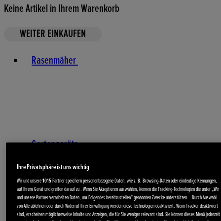
Keine Artikel in Ihrem Warenkorb
WEITER EINKAUFEN
Toggle basket menu
Rasenmäher
Gartengeräte
Ihre Privatsphäre ist uns wichtig
Wir und unsere
1015
Partner speichern personenbezogene Daten, wie z. B. Browsing-Daten oder eindeutige Kennungen,
auf Ihrem Gerät und greifen darauf zu . Wenn Sie Akzeptieren auswählen, können die Tracking-Technologien die unter „Wir
und unsere Partner verarbeiten Daten, um Folgendes bereitzustellen“ genannten Zwecke unterstützen. . Durch Auswahl
von Alle ablehnen oder durch Widerruf Ihrer Einwilligung werden diese Technologien deaktiviert. Wenn Tracker deaktiviert
sind, erscheinen möglicherweise Inhalte und Anzeigen, die für Sie weniger relevant sind. Sie können dieses Menü jederzeit