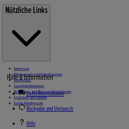
Rasenmäher
Nützliche Links
Gartengeräte
Stromerzeuger
Wasserpumpen
Schneefräsen
Impressum
Allgemeine Geschäftsbedingungen
Hilfe & Information
Datenschutz
Garantiebedingungen
Bedienungs- und Wartungsinformationen
Lieferinformationen
Ersatzteile und Zubehör
Garten Händlersuche
Rückgabe und Umtausch
Hilfe