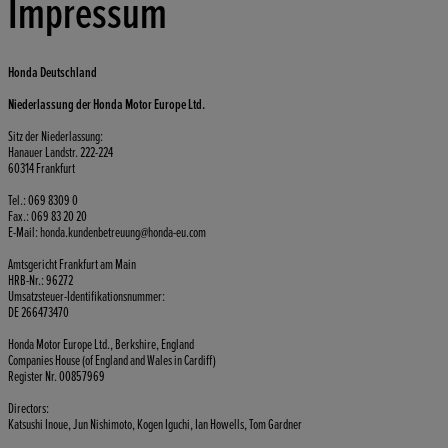
Impressum
Honda Deutschland
Niederlassung der Honda Motor Europe Ltd.
Sitz der Niederlassung:
Hanauer Landstr. 222-224
60314 Frankfurt
Tel.: 069 8309 0
Fax.: 069 83 20 20
E-Mail: honda.kundenbetreuung@honda-eu.com
Amtsgericht Frankfurt am Main
HRB-Nr.: 96272
Umsatzsteuer-Identifikationsnummer:
DE 266473470
Honda Motor Europe Ltd., Berkshire, England
Companies House (of England and Wales in Cardiff)
Register Nr. 00857969
Directors:
Katsushi Inoue, Jun Nishimoto, Kogen Iguchi, Ian Howells, Tom Gardner