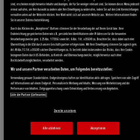
sind, erscheinen möglicherweise Inhalte und Anzeigen, die für Sie weniger relevant sind. Sie können dieses Menü jederzeit
erneut aufrufen, um Ihre Auswahl zu ändern oder Ihre Einwilligung zu widerrufen, indem Sie auf den Link Voreinstellungen
verwalten unten auf der Webseite klicken. Ihre Wahl wirkt sich auf unsere/n Website aus. Weitere Informationen finden
Sie in unserer Datenschutzerklärung.
Durch das Klicken des „Akzeptieren“-Buttons stimmen Sie der Verarbeitung der auf Ihrem Gerät bzw. Ihrer
Endeinrichtung gespeicherten Daten wie z.B. persönlichen Identifikatoren oder IP-Adressen für die benannten
Verarbeitungszwecke gem. § 25 Abs. 1 TTDSG sowie Art. 6 Abs. 1 lit. a DSGVO zu. Beachten Sie, dass dabei auch eine
Übermittlung in die USA durch unsere Geschäftspartner erfolgen kann. Mit Ihrer Einwilligung stimmen Sie zugleich gem.
Art.49 Abs.1 S.1 lit.a DSGVO solchen Übermittlungen zu. Es besteht dabei insbesondere das Risiko, dass Ihre Cookie-
bezogenen Daten durch US-Behörden, zu Kontroll- und Überwachungszwecke, möglicherweise auch ohne
Rechtsbehelfsmöglichkeiten, verarbeitet werden.
Wir und unsere Partner verarbeiten Daten, um Folgendes bereitzustellen:
Verwendung genauer Standortdaten. Endgeräteeigenschaften zur Identifikation aktiv abfragen. Speichern von oder Zugriff
auf Informationen auf einem Endgerät. Personalisierte Werbung und Inhalte, Messung von Werbeleistung und der
Performance von Inhalten, Zielgruppenforschung sowie Entwicklung und Verbesserung von Angeboten.
Liste der Partner (Lieferanten)
Zwecke anzeigen
Alle ablehnen
Akzeptieren