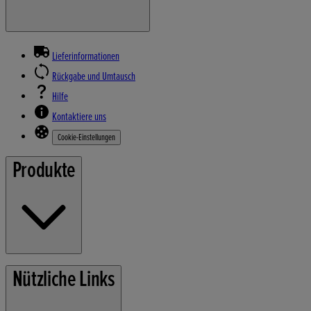
Lieferinformationen
Rückgabe und Umtausch
Hilfe
Kontaktiere uns
Cookie-Einstellungen
Produkte
Rasenmäher
Nützliche Links
Gartengeräte
Stromerzeuger