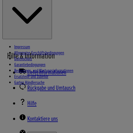
Wasserpumpen
Schneefräsen
Impressum
Allgemeine Geschäftsbedingungen
Hilfe & Information
Datenschutz
Garantiebedingungen
Bedienungs- und Wartungsinformationen
Lieferinformationen
Ersatzteile und Zubehör
Garten Händlersuche
Rückgabe und Umtausch
Hilfe
Kontaktiere uns