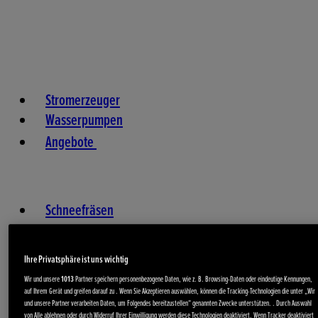
Stromerzeuger
Wasserpumpen
Angebote
Schneefräsen
Service
Ihre Privatsphäre ist uns wichtig
Wir und unsere
1013
Partner speichern personenbezogene Daten, wie z. B. Browsing-Daten oder eindeutige Kennungen,
auf Ihrem Gerät und greifen darauf zu . Wenn Sie Akzeptieren auswählen, können die Tracking-Technologien die unter „Wir
und unsere Partner verarbeiten Daten, um Folgendes bereitzustellen“ genannten Zwecke unterstützen. . Durch Auswahl
von Alle ablehnen oder durch Widerruf Ihrer Einwilligung werden diese Technologien deaktiviert. Wenn Tracker deaktiviert