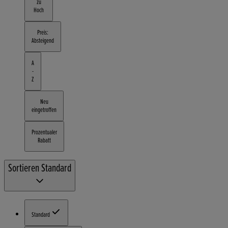
zu
Hoch
Preis:
Absteigend
A
-
Z
Neu
eingetroffen
Prozentualer
Rabatt
Sortieren
Standard
Standard