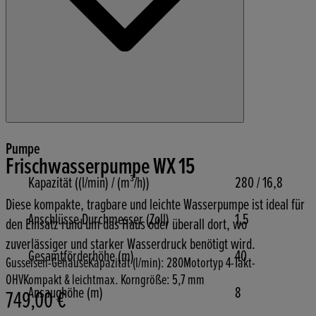
Pumpe
Frischwasserpumpe WX 15
Kapazität ((l/min) / (m³/h))
280 / 16,8
Diese kompakte, tragbare und leichte Wasserpumpe ist ideal für
Anschlüsse Durchmesser (Zoll)
1,5
den Einsatz rund um das Haus oder überall dort, wo
zuverlässiger und starker Wasserdruck benötigt wird.
Gesamtförderhöhe (m)
40
Gusseisen-Gehäuse
Kapazität (l/min): 280
Motortyp 4-Takt-
OHV
Kompakt & leicht
max. Korngröße: 5,7 mm
Ansaughöhe (m)
8
749,00 €
Aktueller Preis: 749,00 €.