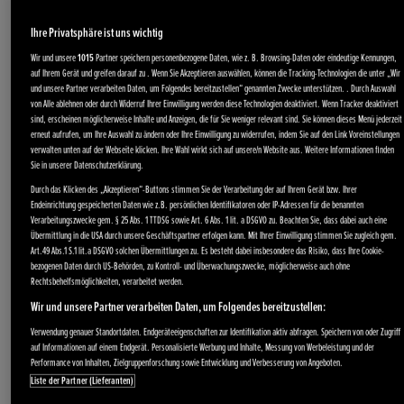
Ihre Privatsphäre ist uns wichtig
Wir und unsere
1015
Partner speichern personenbezogene Daten, wie z. B. Browsing-Daten oder eindeutige Kennungen,
auf Ihrem Gerät und greifen darauf zu . Wenn Sie Akzeptieren auswählen, können die Tracking-Technologien die unter „Wir
und unsere Partner verarbeiten Daten, um Folgendes bereitzustellen“ genannten Zwecke unterstützen. . Durch Auswahl
von Alle ablehnen oder durch Widerruf Ihrer Einwilligung werden diese Technologien deaktiviert. Wenn Tracker deaktiviert
sind, erscheinen möglicherweise Inhalte und Anzeigen, die für Sie weniger relevant sind. Sie können dieses Menü jederzeit
erneut aufrufen, um Ihre Auswahl zu ändern oder Ihre Einwilligung zu widerrufen, indem Sie auf den Link Voreinstellungen
verwalten unten auf der Webseite klicken. Ihre Wahl wirkt sich auf unsere/n Website aus. Weitere Informationen finden
Sie in unserer Datenschutzerklärung.
Durch das Klicken des „Akzeptieren“-Buttons stimmen Sie der Verarbeitung der auf Ihrem Gerät bzw. Ihrer
Endeinrichtung gespeicherten Daten wie z.B. persönlichen Identifikatoren oder IP-Adressen für die benannten
Verarbeitungszwecke gem. § 25 Abs. 1 TTDSG sowie Art. 6 Abs. 1 lit. a DSGVO zu. Beachten Sie, dass dabei auch eine
Übermittlung in die USA durch unsere Geschäftspartner erfolgen kann. Mit Ihrer Einwilligung stimmen Sie zugleich gem.
Art.49 Abs.1 S.1 lit.a DSGVO solchen Übermittlungen zu. Es besteht dabei insbesondere das Risiko, dass Ihre Cookie-
bezogenen Daten durch US-Behörden, zu Kontroll- und Überwachungszwecke, möglicherweise auch ohne
Rechtsbehelfsmöglichkeiten, verarbeitet werden.
Wir und unsere Partner verarbeiten Daten, um Folgendes bereitzustellen:
Verwendung genauer Standortdaten. Endgeräteeigenschaften zur Identifikation aktiv abfragen. Speichern von oder Zugriff
auf Informationen auf einem Endgerät. Personalisierte Werbung und Inhalte, Messung von Werbeleistung und der
Performance von Inhalten, Zielgruppenforschung sowie Entwicklung und Verbesserung von Angeboten.
Liste der Partner (Lieferanten)