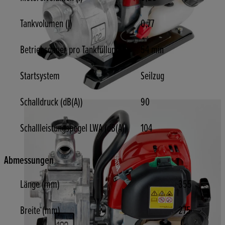
Tankvolumen (l)
0,77
Betriebsdauer pro Tankfüllung
54 min
Startsystem
Seilzug
Schalldruck (dB(A))
90
Schallleistungspegel LWA (dB(A))
104
Abmessungen
Länge (mm)
355
Breite (mm)
275