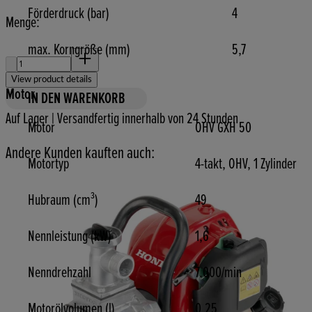
Förderdruck (bar)
4
Menge:
max. Korngröße (mm)
5,7
Menge:
View product details
Motor
IN DEN WARENKORB
Auf Lager | Versandfertig innerhalb von 24 Stunden
Motor
OHV GXH 50
Andere Kunden kauften auch:
Motortyp
4-takt, OHV, 1 Zylinder
Hubraum (cm³)
49
Nennleistung (kW)
1,6
Nenndrehzahl
7.000/min
Motorölvolumen (l)
0,25