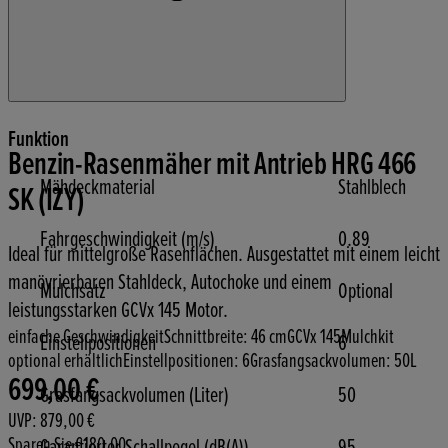
Funktion
Benzin-Rasenmäher mit Antrieb HRG 466
Mähdeckmaterial
Stahlblech
SK (IZY)
Fahrgeschwindigkeit (m/s)
0.89
Ideal für mittelgroße Rasenflächen. Ausgestattet mit einem leicht
manövrierbaren Stahldeck, Autochoke und einem
Mulchsatz
Optional
leistungsstarken GCVx 145 Motor.
einfache Geschwindigkeit
Schnittbreite: 46 cm
GCVx 145
Mulchkit
Einstellpositionen
6
optional erhältlich
Einstellpositionen: 6
Grasfangsackvolumen: 50L
699,00 €
Aktueller Preis: 699,00 €.
Unverbindliche Preisempfehlung: 879,00 €.
Sparen €180.00.
Grasfangsackvolumen (Liter)
50
UVP: 879,00 €
Sparen Sie €180.00
Garantierter Schallpegel (dB(A))
95