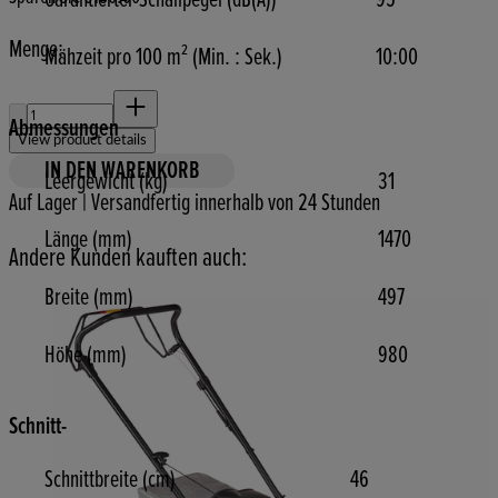
Menge:
Mähzeit pro 100 m² (Min. : Sek.)
10:00
Menge:
Abmessungen
View product details
IN DEN WARENKORB
Leergewicht (kg)
31
Auf Lager | Versandfertig innerhalb von 24 Stunden
Länge (mm)
1470
Andere Kunden kauften auch:
Breite (mm)
497
Höhe (mm)
980
Schnitt-
Schnittbreite (cm)
46