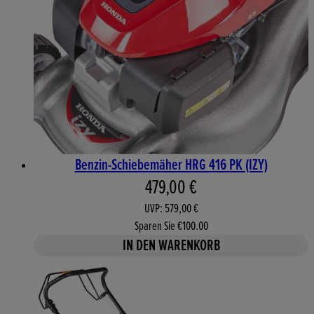
Benzin-Schiebemäher HRG 416 PK (IZY)
Aktueller Preis: 479,00 €. 
479,00 €
UVP: 579,00 €
Sparen Sie €100.00
IN DEN WARENKORB