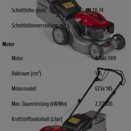
Schnitthöhe (mm)
20-74
Schnitthöhenverstellung
Achsweise
Motor
Motor
4-Takt OHV
Hubraum (cm³)
145
Motormodell
GCVx 145
Max. Dauerleistung (kW/Min)
2,7/2800
Kraftstofftankinhalt (Liter)
0.91