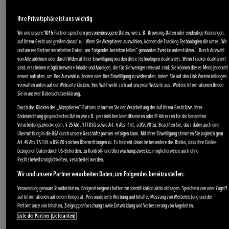
Ihre Privatsphäre ist uns wichtig
Wir und unsere
1015
Partner speichern personenbezogene Daten, wie z. B. Browsing-Daten oder eindeutige Kennungen,
auf Ihrem Gerät und greifen darauf zu . Wenn Sie Akzeptieren auswählen, können die Tracking-Technologien die unter „Wir
und unsere Partner verarbeiten Daten, um Folgendes bereitzustellen“ genannten Zwecke unterstützen. . Durch Auswahl
von Alle ablehnen oder durch Widerruf Ihrer Einwilligung werden diese Technologien deaktiviert. Wenn Tracker deaktiviert
sind, erscheinen möglicherweise Inhalte und Anzeigen, die für Sie weniger relevant sind. Sie können dieses Menü jederzeit
erneut aufrufen, um Ihre Auswahl zu ändern oder Ihre Einwilligung zu widerrufen, indem Sie auf den Link Voreinstellungen
verwalten unten auf der Webseite klicken. Ihre Wahl wirkt sich auf unsere/n Website aus. Weitere Informationen finden
Sie in unserer Datenschutzerklärung.
Durch das Klicken des „Akzeptieren“-Buttons stimmen Sie der Verarbeitung der auf Ihrem Gerät bzw. Ihrer
Endeinrichtung gespeicherten Daten wie z.B. persönlichen Identifikatoren oder IP-Adressen für die benannten
Verarbeitungszwecke gem. § 25 Abs. 1 TTDSG sowie Art. 6 Abs. 1 lit. a DSGVO zu. Beachten Sie, dass dabei auch eine
Übermittlung in die USA durch unsere Geschäftspartner erfolgen kann. Mit Ihrer Einwilligung stimmen Sie zugleich gem.
Art.49 Abs.1 S.1 lit.a DSGVO solchen Übermittlungen zu. Es besteht dabei insbesondere das Risiko, dass Ihre Cookie-
bezogenen Daten durch US-Behörden, zu Kontroll- und Überwachungszwecke, möglicherweise auch ohne
Rechtsbehelfsmöglichkeiten, verarbeitet werden.
Wir und unsere Partner verarbeiten Daten, um Folgendes bereitzustellen:
Verwendung genauer Standortdaten. Endgeräteeigenschaften zur Identifikation aktiv abfragen. Speichern von oder Zugriff
auf Informationen auf einem Endgerät. Personalisierte Werbung und Inhalte, Messung von Werbeleistung und der
Performance von Inhalten, Zielgruppenforschung sowie Entwicklung und Verbesserung von Angeboten.
Liste der Partner (Lieferanten)