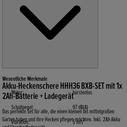
Wesentliche Merkmale
Akku-Heckenschere HHH36 BXB-SET mit 1x
Motor:
bürstenlos
2Ah-Batterie + Ladegerät
Schallpegel:
97 dB(A)
Das perfekte Set für alle, die einen kleinen bis mittelgroßen
Garten haben und ihre Hecken pflegen möchten. Inkl. 2Ah Akku
Vibration:
5 m/s²