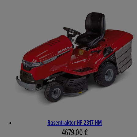
Rasentraktor HF 2317 HM
Aktueller Preis: 4679,00 €. 
4679,00 €