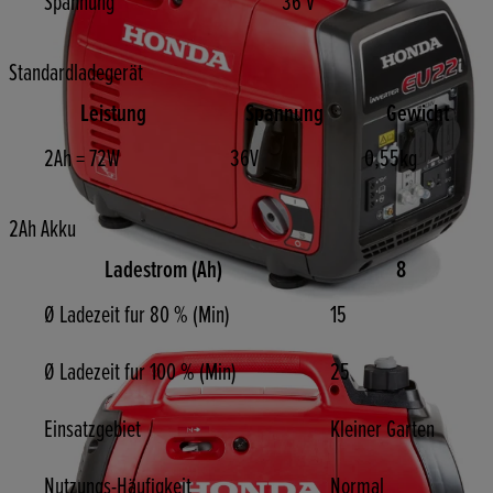
Spannung
36 V
Standardladegerät
Leistung
Spannung
Gewicht
2Ah = 72W
36V
0,55kg
2Ah Akku
Ladestrom (Ah)
8
Ø Ladezeit fur 80 % (Min)
15
Ø Ladezeit fur 100 % (Min)
25
Einsatzgebiet
Kleiner Garten
Nutzungs-Häufigkeit
Normal