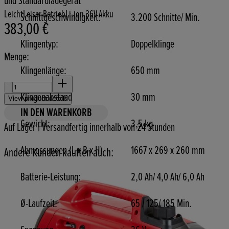
und Standardladegerät
Leicht
Leiser Betrieb
Li-ion 36V Akku
Schnittgeschwindigkeit:
3.200 Schnitte/ Min.
383,00 €
Aktueller Preis: 383,00 €.
Klingentyp:
Doppelklinge
Menge:
Klingenlänge:
650 mm
Menge:
Klingenabstand
30 mm
View product details
IN DEN WARENKORB
Gewicht:
3,5 kg
Auf Lager | Versandfertig innerhalb von 24 Stunden
Abmessungen (L x B x H)
1667 x 269 x 260 mm
Andere Kunden kauften auch:
Batterie-Leistung:
2,0 Ah/ 4,0 Ah/ 6,0 Ah
Ø-Laufzeit:
65 / 125/ 185 Min.