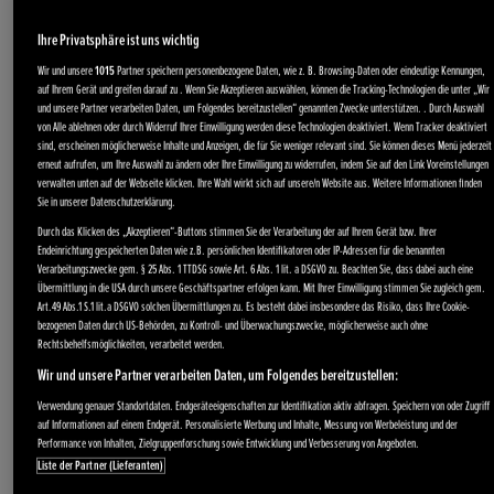
Ihre Privatsphäre ist uns wichtig
Wir und unsere
1015
Partner speichern personenbezogene Daten, wie z. B. Browsing-Daten oder eindeutige Kennungen,
auf Ihrem Gerät und greifen darauf zu . Wenn Sie Akzeptieren auswählen, können die Tracking-Technologien die unter „Wir
und unsere Partner verarbeiten Daten, um Folgendes bereitzustellen“ genannten Zwecke unterstützen. . Durch Auswahl
von Alle ablehnen oder durch Widerruf Ihrer Einwilligung werden diese Technologien deaktiviert. Wenn Tracker deaktiviert
sind, erscheinen möglicherweise Inhalte und Anzeigen, die für Sie weniger relevant sind. Sie können dieses Menü jederzeit
erneut aufrufen, um Ihre Auswahl zu ändern oder Ihre Einwilligung zu widerrufen, indem Sie auf den Link Voreinstellungen
verwalten unten auf der Webseite klicken. Ihre Wahl wirkt sich auf unsere/n Website aus. Weitere Informationen finden
Sie in unserer Datenschutzerklärung.
Durch das Klicken des „Akzeptieren“-Buttons stimmen Sie der Verarbeitung der auf Ihrem Gerät bzw. Ihrer
Endeinrichtung gespeicherten Daten wie z.B. persönlichen Identifikatoren oder IP-Adressen für die benannten
Verarbeitungszwecke gem. § 25 Abs. 1 TTDSG sowie Art. 6 Abs. 1 lit. a DSGVO zu. Beachten Sie, dass dabei auch eine
Übermittlung in die USA durch unsere Geschäftspartner erfolgen kann. Mit Ihrer Einwilligung stimmen Sie zugleich gem.
Art.49 Abs.1 S.1 lit.a DSGVO solchen Übermittlungen zu. Es besteht dabei insbesondere das Risiko, dass Ihre Cookie-
bezogenen Daten durch US-Behörden, zu Kontroll- und Überwachungszwecke, möglicherweise auch ohne
Rechtsbehelfsmöglichkeiten, verarbeitet werden.
Wir und unsere Partner verarbeiten Daten, um Folgendes bereitzustellen:
Verwendung genauer Standortdaten. Endgeräteeigenschaften zur Identifikation aktiv abfragen. Speichern von oder Zugriff
auf Informationen auf einem Endgerät. Personalisierte Werbung und Inhalte, Messung von Werbeleistung und der
Performance von Inhalten, Zielgruppenforschung sowie Entwicklung und Verbesserung von Angeboten.
Liste der Partner (Lieferanten)