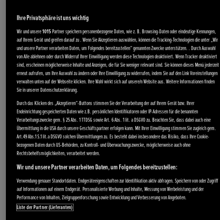
Ihre Privatsphäre ist uns wichtig
Wir und unsere
1015
Partner speichern personenbezogene Daten, wie z. B. Browsing-Daten oder eindeutige Kennungen,
auf Ihrem Gerät und greifen darauf zu . Wenn Sie Akzeptieren auswählen, können die Tracking-Technologien die unter „Wir
und unsere Partner verarbeiten Daten, um Folgendes bereitzustellen“ genannten Zwecke unterstützen. . Durch Auswahl
von Alle ablehnen oder durch Widerruf Ihrer Einwilligung werden diese Technologien deaktiviert. Wenn Tracker deaktiviert
sind, erscheinen möglicherweise Inhalte und Anzeigen, die für Sie weniger relevant sind. Sie können dieses Menü jederzeit
erneut aufrufen, um Ihre Auswahl zu ändern oder Ihre Einwilligung zu widerrufen, indem Sie auf den Link Voreinstellungen
verwalten unten auf der Webseite klicken. Ihre Wahl wirkt sich auf unsere/n Website aus. Weitere Informationen finden
Sie in unserer Datenschutzerklärung.
Durch das Klicken des „Akzeptieren“-Buttons stimmen Sie der Verarbeitung der auf Ihrem Gerät bzw. Ihrer
Endeinrichtung gespeicherten Daten wie z.B. persönlichen Identifikatoren oder IP-Adressen für die benannten
Verarbeitungszwecke gem. § 25 Abs. 1 TTDSG sowie Art. 6 Abs. 1 lit. a DSGVO zu. Beachten Sie, dass dabei auch eine
Übermittlung in die USA durch unsere Geschäftspartner erfolgen kann. Mit Ihrer Einwilligung stimmen Sie zugleich gem.
Art.49 Abs.1 S.1 lit.a DSGVO solchen Übermittlungen zu. Es besteht dabei insbesondere das Risiko, dass Ihre Cookie-
bezogenen Daten durch US-Behörden, zu Kontroll- und Überwachungszwecke, möglicherweise auch ohne
Rechtsbehelfsmöglichkeiten, verarbeitet werden.
Wir und unsere Partner verarbeiten Daten, um Folgendes bereitzustellen:
Verwendung genauer Standortdaten. Endgeräteeigenschaften zur Identifikation aktiv abfragen. Speichern von oder Zugriff
auf Informationen auf einem Endgerät. Personalisierte Werbung und Inhalte, Messung von Werbeleistung und der
Performance von Inhalten, Zielgruppenforschung sowie Entwicklung und Verbesserung von Angeboten.
Liste der Partner (Lieferanten)