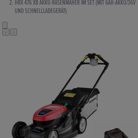
HRX 476 XB AKKU-RASENMÄHER IM SET (MIT 6AH-AKKU/36V
UND SCHNELLLADEGERÄT)