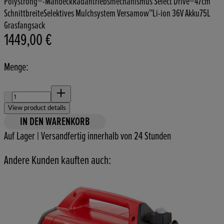
Polystrong®-Mähdeck
Radantriebsmechanismus Select Drive®
47cm
Schnittbreite
Selektives Mulchsystem Versamow™
Li-ion 36V Akku
75L
Grasfangsack
1449,00 €
Aktueller Preis: 1449,00 €.
Menge:
Menge:
View product details
IN DEN WARENKORB
Auf Lager | Versandfertig innerhalb von 24 Stunden
Andere Kunden kauften auch: