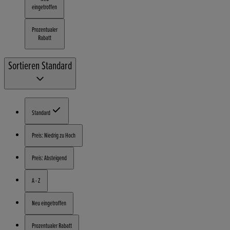
eingetroffen
Prozentualer
Rabatt
Sortieren
Standard
Standard
Preis: Niedrig zu Hoch
Preis: Absteigend
A - Z
Neu eingetroffen
Prozentualer Rabatt