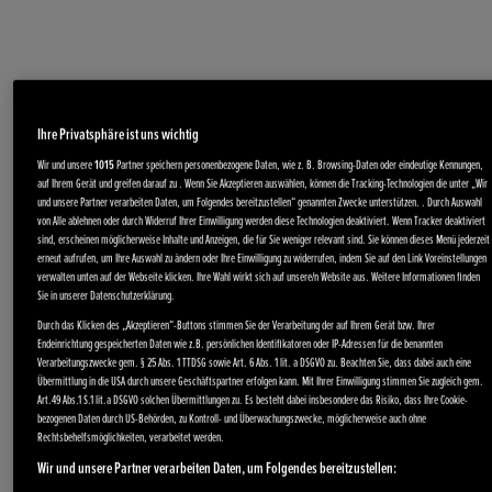
Ihre Privatsphäre ist uns wichtig
Wir und unsere
1015
Partner speichern personenbezogene Daten, wie z. B. Browsing-Daten oder eindeutige Kennungen,
auf Ihrem Gerät und greifen darauf zu . Wenn Sie Akzeptieren auswählen, können die Tracking-Technologien die unter „Wir
und unsere Partner verarbeiten Daten, um Folgendes bereitzustellen“ genannten Zwecke unterstützen. . Durch Auswahl
von Alle ablehnen oder durch Widerruf Ihrer Einwilligung werden diese Technologien deaktiviert. Wenn Tracker deaktiviert
Akku-Produkte
sind, erscheinen möglicherweise Inhalte und Anzeigen, die für Sie weniger relevant sind. Sie können dieses Menü jederzeit
erneut aufrufen, um Ihre Auswahl zu ändern oder Ihre Einwilligung zu widerrufen, indem Sie auf den Link Voreinstellungen
verwalten unten auf der Webseite klicken. Ihre Wahl wirkt sich auf unsere/n Website aus. Weitere Informationen finden
Sie in unserer Datenschutzerklärung.
Durch das Klicken des „Akzeptieren“-Buttons stimmen Sie der Verarbeitung der auf Ihrem Gerät bzw. Ihrer
Endeinrichtung gespeicherten Daten wie z.B. persönlichen Identifikatoren oder IP-Adressen für die benannten
Verarbeitungszwecke gem. § 25 Abs. 1 TTDSG sowie Art. 6 Abs. 1 lit. a DSGVO zu. Beachten Sie, dass dabei auch eine
Übermittlung in die USA durch unsere Geschäftspartner erfolgen kann. Mit Ihrer Einwilligung stimmen Sie zugleich gem.
Art.49 Abs.1 S.1 lit.a DSGVO solchen Übermittlungen zu. Es besteht dabei insbesondere das Risiko, dass Ihre Cookie-
bezogenen Daten durch US-Behörden, zu Kontroll- und Überwachungszwecke, möglicherweise auch ohne
Rechtsbehelfsmöglichkeiten, verarbeitet werden.
Wir und unsere Partner verarbeiten Daten, um Folgendes bereitzustellen: