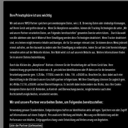
Ihre Privatsphäre ist uns wichtig
Wir und unsere
1013
Partner speichern personenbezogene Daten, wie z. B. Browsing-Daten oder eindeutige Kennungen,
auf Ihrem Gerät und greifen darauf zu . Wenn Sie Akzeptieren auswählen, können die Tracking-Technologien die unter „Wir
und unsere Partner verarbeiten Daten, um Folgendes bereitzustellen“ genannten Zwecke unterstützen. . Durch Auswahl
von Alle ablehnen oder durch Widerruf Ihrer Einwilligung werden diese Technologien deaktiviert. Wenn Tracker deaktiviert
sind, erscheinen möglicherweise Inhalte und Anzeigen, die für Sie weniger relevant sind. Sie können dieses Menü jederzeit
erneut aufrufen, um Ihre Auswahl zu ändern oder Ihre Einwilligung zu widerrufen, indem Sie auf den Link Voreinstellungen
verwalten unten auf der Webseite klicken. Ihre Wahl wirkt sich auf unsere/n Website aus. Weitere Informationen finden
Sie in unserer Datenschutzerklärung.
Akku-Produkte
Durch das Klicken des „Akzeptieren“-Buttons stimmen Sie der Verarbeitung der auf Ihrem Gerät bzw. Ihrer
Endeinrichtung gespeicherten Daten wie z.B. persönlichen Identifikatoren oder IP-Adressen für die benannten
Verarbeitungszwecke gem. § 25 Abs. 1 TTDSG sowie Art. 6 Abs. 1 lit. a DSGVO zu. Beachten Sie, dass dabei auch eine
Übermittlung in die USA durch unsere Geschäftspartner erfolgen kann. Mit Ihrer Einwilligung stimmen Sie zugleich gem.
Art.49 Abs.1 S.1 lit.a DSGVO solchen Übermittlungen zu. Es besteht dabei insbesondere das Risiko, dass Ihre Cookie-
bezogenen Daten durch US-Behörden, zu Kontroll- und Überwachungszwecke, möglicherweise auch ohne
Rechtsbehelfsmöglichkeiten, verarbeitet werden.
Wir und unsere Partner verarbeiten Daten, um Folgendes bereitzustellen:
Verwendung genauer Standortdaten. Endgeräteeigenschaften zur Identifikation aktiv abfragen. Speichern von oder Zugriff
auf Informationen auf einem Endgerät. Personalisierte Werbung und Inhalte, Messung von Werbeleistung und der
Performance von Inhalten, Zielgruppenforschung sowie Entwicklung und Verbesserung von Angeboten.
Liste der Partner (Lieferanten)