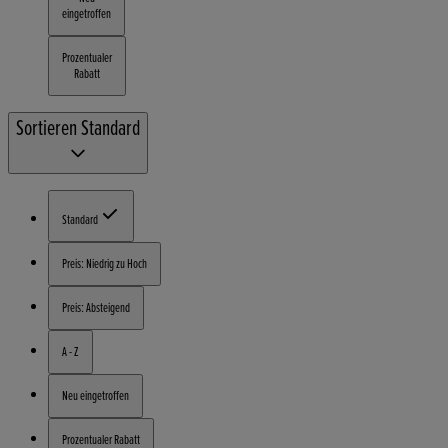
eingetroffen
Prozentualer
Rabatt
Sortieren
Standard
Standard
Preis: Niedrig zu Hoch
Preis: Absteigend
A - Z
Neu eingetroffen
Prozentualer Rabatt