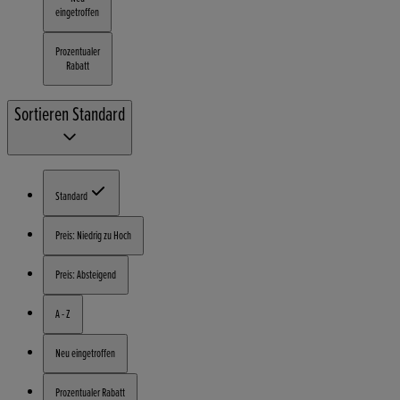
eingetroffen
Prozentualer
Rabatt
Sortieren
Standard
Standard
Preis: Niedrig zu Hoch
Preis: Absteigend
A - Z
Neu eingetroffen
Prozentualer Rabatt