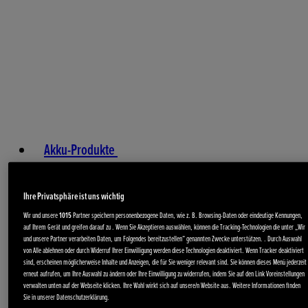
Akku-Produkte
Ihre Privatsphäre ist uns wichtig
Wir und unsere
1015
Partner speichern personenbezogene Daten, wie z. B. Browsing-Daten oder eindeutige Kennungen,
auf Ihrem Gerät und greifen darauf zu . Wenn Sie Akzeptieren auswählen, können die Tracking-Technologien die unter „Wir
und unsere Partner verarbeiten Daten, um Folgendes bereitzustellen“ genannten Zwecke unterstützen. . Durch Auswahl
von Alle ablehnen oder durch Widerruf Ihrer Einwilligung werden diese Technologien deaktiviert. Wenn Tracker deaktiviert
sind, erscheinen möglicherweise Inhalte und Anzeigen, die für Sie weniger relevant sind. Sie können dieses Menü jederzeit
erneut aufrufen, um Ihre Auswahl zu ändern oder Ihre Einwilligung zu widerrufen, indem Sie auf den Link Voreinstellungen
verwalten unten auf der Webseite klicken. Ihre Wahl wirkt sich auf unsere/n Website aus. Weitere Informationen finden
Sie in unserer Datenschutzerklärung.