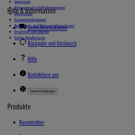
Impressum
Allgemeine Geschäftsbedingungen
Hilfe & Information
Datenschutz
Garantiebedingungen
Bedienungs- und Wartungsinformationen
Lieferinformationen
Ersatzteile und Zubehör
Garten Händlersuche
Rückgabe und Umtausch
Hilfe
Kontaktiere uns
Cookie-Einstellungen
Produkte
Rasenmäher