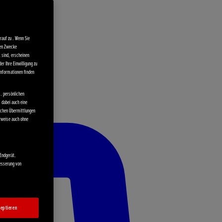
auf zu . Wenn Sie
ten Zwecke
t sind, erscheinen
er Ihre Einwilligung zu
 Informationen finden
. persönlichen
s dabei auch eine
olchen Übermittlungen
rweise auch ohne
 Endgerät.
besserung von
eptieren