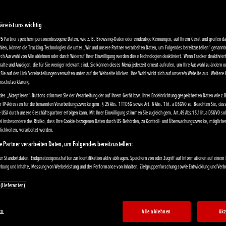
äre ist uns wichtig
15
Partner speichern personenbezogene Daten, wie z. B. Browsing-Daten oder eindeutige Kennungen, auf Ihrem Gerät und greifen dar
len, können die Tracking-Technologien die unter „Wir und unsere Partner verarbeiten Daten, um Folgendes bereitzustellen“ genann
rch Auswahl von Alle ablehnen oder durch Widerruf Ihrer Einwilligung werden diese Technologien deaktiviert. Wenn Tracker deaktivier
alte und Anzeigen, die für Sie weniger relevant sind. Sie können dieses Menü jederzeit erneut aufrufen, um Ihre Auswahl zu ändern od
Sie auf den Link Voreinstellungen verwalten unten auf der Webseite klicken. Ihre Wahl wirkt sich auf unsere/n Website aus. Weitere
enschutzerklärung.
des „Akzeptieren“-Buttons stimmen Sie der Verarbeitung der auf Ihrem Gerät bzw. Ihrer Endeinrichtung gespeicherten Daten wie z.B
er IP-Adressen für die benannten Verarbeitungszwecke gem. § 25 Abs. 1 TTDSG sowie Art. 6 Abs. 1 lit. a DSGVO zu. Beachten Sie, das
e USA durch unsere Geschäftspartner erfolgen kann. Mit Ihrer Einwilligung stimmen Sie zugleich gem. Art.49 Abs.1 S.1 lit.a DSGVO s
bei insbesondere das Risiko, dass Ihre Cookie-bezogenen Daten durch US-Behörden, zu Kontroll- und Überwachungszwecke, mögliche
ichkeiten, verarbeitet werden.
e Partner verarbeiten Daten, um Folgendes bereitzustellen:
 Standortdaten. Endgeräteeigenschaften zur Identifikation aktiv abfragen. Speichern von oder Zugriff auf Informationen auf einem
erbung und Inhalte, Messung von Werbeleistung und der Performance von Inhalten, Zielgruppenforschung sowie Entwicklung und Ver
 (Lieferanten)
en
Alle ablehnen
Akz