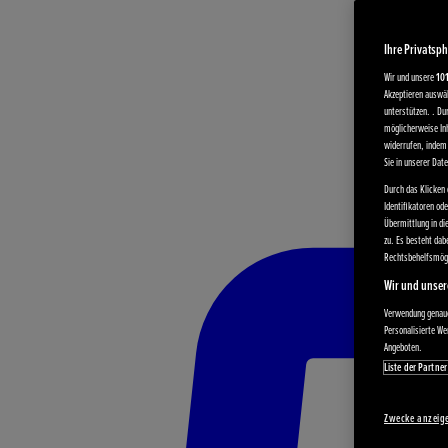
Ihre Privatsph
Wir und unsere
10
Akzeptieren auswäh
unterstützen. . Du
möglicherweise Inh
widerrufen, indem 
Sie in unserer Dat
Durch das Klicken 
Identifikatoren od
Übermittlung in di
zu. Es besteht da
Rechtsbehelfsmögl
Wir und unser
Verwendung genauer
Personalisierte W
Angeboten.
Liste der Partner
Zwecke anzeig