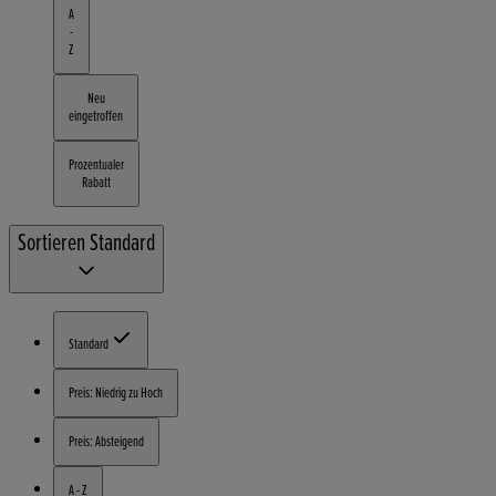
A
-
Z
Neu
eingetroffen
Prozentualer
Rabatt
Sortieren
Standard
Standard
Preis: Niedrig zu Hoch
Preis: Absteigend
A - Z