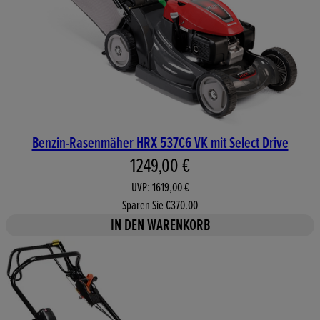
Benzin-Rasenmäher HRX 537C6 VK mit Select Drive
Aktueller Preis: 1249,00 €. Un
1249,00 €
UVP: 1619,00 €
Sparen Sie €370.00
IN DEN WARENKORB