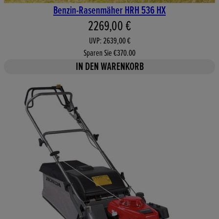
Benzin-Rasenmäher HRH 536 HX
Aktueller Preis: 2269,00 €. Un
2269,00 €
UVP: 2639,00 €
Sparen Sie €370.00
IN DEN WARENKORB