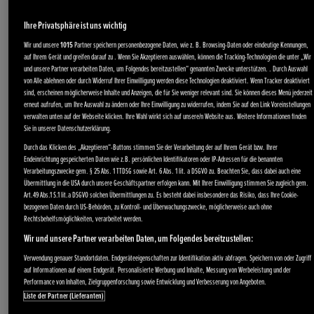
Ihre Privatsphäre ist uns wichtig
Wir und unsere
1015
Partner speichern personenbezogene Daten, wie z. B. Browsing-Daten oder eindeutige Kennungen,
auf Ihrem Gerät und greifen darauf zu . Wenn Sie Akzeptieren auswählen, können die Tracking-Technologien die unter „Wir
und unsere Partner verarbeiten Daten, um Folgendes bereitzustellen“ genannten Zwecke unterstützen. . Durch Auswahl
von Alle ablehnen oder durch Widerruf Ihrer Einwilligung werden diese Technologien deaktiviert. Wenn Tracker deaktiviert
sind, erscheinen möglicherweise Inhalte und Anzeigen, die für Sie weniger relevant sind. Sie können dieses Menü jederzeit
erneut aufrufen, um Ihre Auswahl zu ändern oder Ihre Einwilligung zu widerrufen, indem Sie auf den Link Voreinstellungen
verwalten unten auf der Webseite klicken. Ihre Wahl wirkt sich auf unsere/n Website aus. Weitere Informationen finden
Sie in unserer Datenschutzerklärung.
Durch das Klicken des „Akzeptieren“-Buttons stimmen Sie der Verarbeitung der auf Ihrem Gerät bzw. Ihrer
Endeinrichtung gespeicherten Daten wie z.B. persönlichen Identifikatoren oder IP-Adressen für die benannten
Verarbeitungszwecke gem. § 25 Abs. 1 TTDSG sowie Art. 6 Abs. 1 lit. a DSGVO zu. Beachten Sie, dass dabei auch eine
Übermittlung in die USA durch unsere Geschäftspartner erfolgen kann. Mit Ihrer Einwilligung stimmen Sie zugleich gem.
Art.49 Abs.1 S.1 lit.a DSGVO solchen Übermittlungen zu. Es besteht dabei insbesondere das Risiko, dass Ihre Cookie-
bezogenen Daten durch US-Behörden, zu Kontroll- und Überwachungszwecke, möglicherweise auch ohne
Rechtsbehelfsmöglichkeiten, verarbeitet werden.
Wir und unsere Partner verarbeiten Daten, um Folgendes bereitzustellen:
Verwendung genauer Standortdaten. Endgeräteeigenschaften zur Identifikation aktiv abfragen. Speichern von oder Zugriff
auf Informationen auf einem Endgerät. Personalisierte Werbung und Inhalte, Messung von Werbeleistung und der
Performance von Inhalten, Zielgruppenforschung sowie Entwicklung und Verbesserung von Angeboten.
Liste der Partner (Lieferanten)