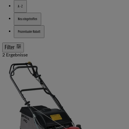
A - Z
Neu eingetroffen
Prozentualer Rabatt
Filter
2 Ergebnisse