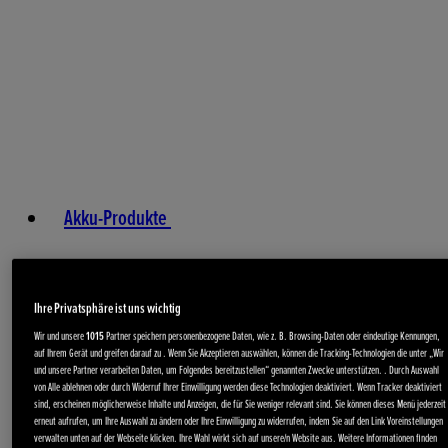
Akku-Produkte
Ihre Privatsphäre ist uns wichtig
Wir und unsere
1015
Partner speichern personenbezogene Daten, wie z. B. Browsing-Daten oder eindeutige Kennungen,
auf Ihrem Gerät und greifen darauf zu . Wenn Sie Akzeptieren auswählen, können die Tracking-Technologien die unter „Wir
und unsere Partner verarbeiten Daten, um Folgendes bereitzustellen“ genannten Zwecke unterstützen. . Durch Auswahl
von Alle ablehnen oder durch Widerruf Ihrer Einwilligung werden diese Technologien deaktiviert. Wenn Tracker deaktiviert
sind, erscheinen möglicherweise Inhalte und Anzeigen, die für Sie weniger relevant sind. Sie können dieses Menü jederzeit
erneut aufrufen, um Ihre Auswahl zu ändern oder Ihre Einwilligung zu widerrufen, indem Sie auf den Link Voreinstellungen
verwalten unten auf der Webseite klicken. Ihre Wahl wirkt sich auf unsere/n Website aus. Weitere Informationen finden