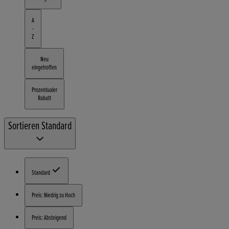
A
-
Z
Neu
eingetroffen
Prozentualer
Rabatt
Sortieren
Standard
Standard
Preis: Niedrig zu Hoch
Preis: Absteigend