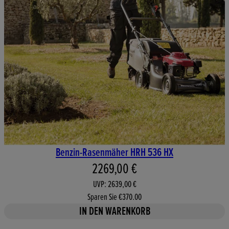
Benzin-Rasenmäher HRH 536 HX
Aktueller Preis: 2269,00 €. Un
2269,00 €
UVP: 2639,00 €
Sparen Sie €370.00
IN DEN WARENKORB