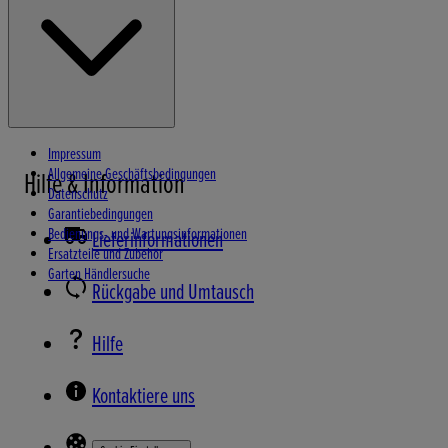
Wasserpumpen
Schneefräsen
Impressum
Allgemeine Geschäftsbedingungen
Hilfe & Information
Datenschutz
Garantiebedingungen
Bedienungs- und Wartungsinformationen
Lieferinformationen
Ersatzteile und Zubehör
Garten Händlersuche
Rückgabe und Umtausch
Hilfe
Kontaktiere uns