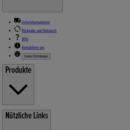
Lieferinformationen
Rückgabe und Umtausch
Hilfe
Kontaktiere uns
Cookie-Einstellungen
Produkte
Rasenmäher
Nützliche Links
Gartengeräte
Stromerzeuger