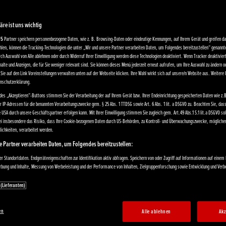
äre ist uns wichtig
15
Partner speichern personenbezogene Daten, wie z. B. Browsing-Daten oder eindeutige Kennungen, auf Ihrem Gerät und greifen dar
len, können die Tracking-Technologien die unter „Wir und unsere Partner verarbeiten Daten, um Folgendes bereitzustellen“ genann
rch Auswahl von Alle ablehnen oder durch Widerruf Ihrer Einwilligung werden diese Technologien deaktiviert. Wenn Tracker deaktivier
alte und Anzeigen, die für Sie weniger relevant sind. Sie können dieses Menü jederzeit erneut aufrufen, um Ihre Auswahl zu ändern od
Sie auf den Link Voreinstellungen verwalten unten auf der Webseite klicken. Ihre Wahl wirkt sich auf unsere/n Website aus. Weitere
enschutzerklärung.
des „Akzeptieren“-Buttons stimmen Sie der Verarbeitung der auf Ihrem Gerät bzw. Ihrer Endeinrichtung gespeicherten Daten wie z.B
er IP-Adressen für die benannten Verarbeitungszwecke gem. § 25 Abs. 1 TTDSG sowie Art. 6 Abs. 1 lit. a DSGVO zu. Beachten Sie, das
e USA durch unsere Geschäftspartner erfolgen kann. Mit Ihrer Einwilligung stimmen Sie zugleich gem. Art.49 Abs.1 S.1 lit.a DSGVO s
bei insbesondere das Risiko, dass Ihre Cookie-bezogenen Daten durch US-Behörden, zu Kontroll- und Überwachungszwecke, mögliche
ichkeiten, verarbeitet werden.
e Partner verarbeiten Daten, um Folgendes bereitzustellen:
 Standortdaten. Endgeräteeigenschaften zur Identifikation aktiv abfragen. Speichern von oder Zugriff auf Informationen auf einem
erbung und Inhalte, Messung von Werbeleistung und der Performance von Inhalten, Zielgruppenforschung sowie Entwicklung und Ver
 (Lieferanten)
en
Alle ablehnen
Akz