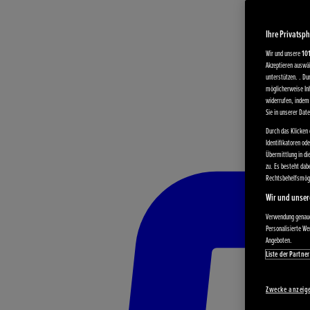
Ihre Privatsph
Wir und unsere
10
Akzeptieren auswäh
unterstützen. . Du
möglicherweise Inh
widerrufen, indem 
Sie in unserer Dat
Durch das Klicken 
Identifikatoren od
Übermittlung in di
zu. Es besteht da
Rechtsbehelfsmögl
Wir und unser
Verwendung genauer
Personalisierte W
Angeboten.
Liste der Partner
Zwecke anzeig