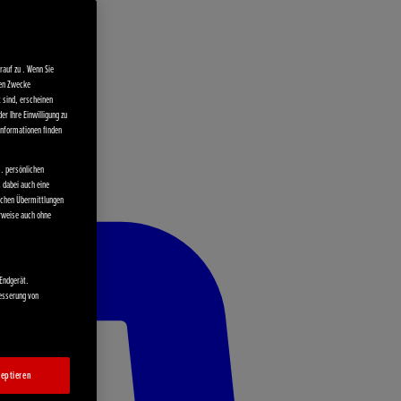
auf zu . Wenn Sie
ten Zwecke
t sind, erscheinen
er Ihre Einwilligung zu
 Informationen finden
. persönlichen
s dabei auch eine
olchen Übermittlungen
rweise auch ohne
 Endgerät.
besserung von
eptieren