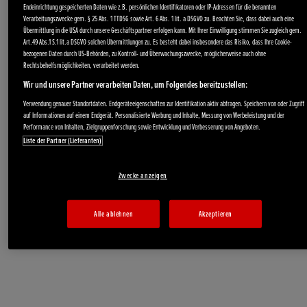
Endeinrichtung gespeicherten Daten wie z.B. persönlichen Identifikatoren oder IP-Adressen für die benannten
Verarbeitungszwecke gem. § 25 Abs. 1 TTDSG sowie Art. 6 Abs. 1 lit. a DSGVO zu. Beachten Sie, dass dabei auch eine
Übermittlung in die USA durch unsere Geschäftspartner erfolgen kann. Mit Ihrer Einwilligung stimmen Sie zugleich gem.
Art.49 Abs.1 S.1 lit.a DSGVO solchen Übermittlungen zu. Es besteht dabei insbesondere das Risiko, dass Ihre Cookie-
bezogenen Daten durch US-Behörden, zu Kontroll- und Überwachungszwecke, möglicherweise auch ohne
Rechtsbehelfsmöglichkeiten, verarbeitet werden.
Wir und unsere Partner verarbeiten Daten, um Folgendes bereitzustellen:
Verwendung genauer Standortdaten. Endgeräteeigenschaften zur Identifikation aktiv abfragen. Speichern von oder Zugriff
auf Informationen auf einem Endgerät. Personalisierte Werbung und Inhalte, Messung von Werbeleistung und der
Performance von Inhalten, Zielgruppenforschung sowie Entwicklung und Verbesserung von Angeboten.
Liste der Partner (Lieferanten)
Akku-Produkte
Zwecke anzeigen
Alle ablehnen
Akzeptieren