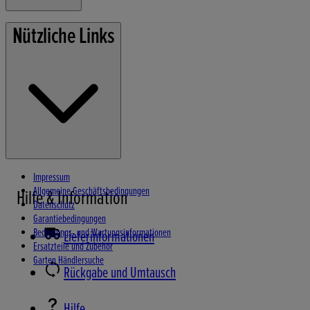
Rasenmäher
Nützliche Links
Gartengeräte
Stromerzeuger
Wasserpumpen
Schneefräsen
Impressum
Allgemeine Geschäftsbedingungen
Hilfe & Information
Datenschutz
Garantiebedingungen
Bedienungs- und Wartungsinformationen
Lieferinformationen
Ersatzteile und Zubehör
Garten Händlersuche
Rückgabe und Umtausch
Hilfe