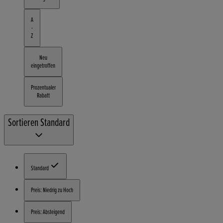
A
-
Z
Neu
eingetroffen
Prozentualer
Rabatt
Sortieren
Standard
Standard
Preis: Niedrig zu Hoch
Preis: Absteigend