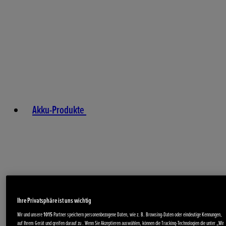
Akku-Produkte
Ihre Privatsphäre ist uns wichtig
Wir und unsere
1015
Partner speichern personenbezogene Daten, wie z. B. Browsing-Daten oder eindeutige Kennungen,
auf Ihrem Gerät und greifen darauf zu . Wenn Sie Akzeptieren auswählen, können die Tracking-Technologien die unter „Wir