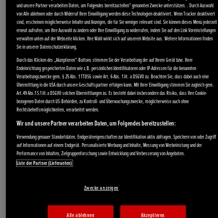
und unsere Partner verarbeiten Daten, um Folgendes bereitzustellen“ genannten Zwecke unterstützen. . Durch Auswahl
von Alle ablehnen oder durch Widerruf Ihrer Einwilligung werden diese Technologien deaktiviert. Wenn Tracker deaktiviert
sind, erscheinen möglicherweise Inhalte und Anzeigen, die für Sie weniger relevant sind. Sie können dieses Menü jederzeit
erneut aufrufen, um Ihre Auswahl zu ändern oder Ihre Einwilligung zu widerrufen, indem Sie auf den Link Voreinstellungen
verwalten unten auf der Webseite klicken. Ihre Wahl wirkt sich auf unsere/n Website aus. Weitere Informationen finden
Sie in unserer Datenschutzerklärung.
Durch das Klicken des „Akzeptieren“-Buttons stimmen Sie der Verarbeitung der auf Ihrem Gerät bzw. Ihrer
Stromerzeuger
Endeinrichtung gespeicherten Daten wie z.B. persönlichen Identifikatoren oder IP-Adressen für die benannten
Verarbeitungszwecke gem. § 25 Abs. 1 TTDSG sowie Art. 6 Abs. 1 lit. a DSGVO zu. Beachten Sie, dass dabei auch eine
Wasserpumpen
Übermittlung in die USA durch unsere Geschäftspartner erfolgen kann. Mit Ihrer Einwilligung stimmen Sie zugleich gem.
Art.49 Abs.1 S.1 lit.a DSGVO solchen Übermittlungen zu. Es besteht dabei insbesondere das Risiko, dass Ihre Cookie-
Angebote
bezogenen Daten durch US-Behörden, zu Kontroll- und Überwachungszwecke, möglicherweise auch ohne
Rechtsbehelfsmöglichkeiten, verarbeitet werden.
Wir und unsere Partner verarbeiten Daten, um Folgendes bereitzustellen:
Verwendung genauer Standortdaten. Endgeräteeigenschaften zur Identifikation aktiv abfragen. Speichern von oder Zugriff
Schneefräsen
auf Informationen auf einem Endgerät. Personalisierte Werbung und Inhalte, Messung von Werbeleistung und der
Performance von Inhalten, Zielgruppenforschung sowie Entwicklung und Verbesserung von Angeboten.
Service
Liste der Partner (Lieferanten)
Zwecke anzeigen
Alle ablehnen
Akzeptieren