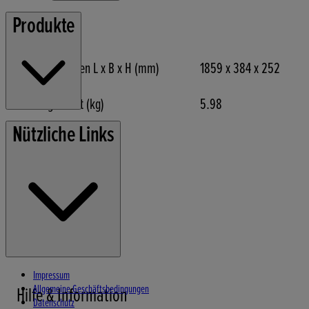
Produkte
Abmessungen
Abmessungen L x B x H (mm)
1859 x 384 x 252
Leergewicht (kg)
5.98
Rasenmäher
Nützliche Links
Gartengeräte
Stromerzeuger
Wasserpumpen
Schneefräsen
Impressum
Allgemeine Geschäftsbedingungen
Hilfe & Information
Datenschutz