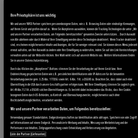
Ihre Privatsphäre ist uns wichtig
Wir und unsere
1013
Partner speichern personenbezogene Daten, wie z. B. Browsing-Daten oder eindeutige Kennungen,
auf Ihrem Gerät und greifen darauf zu . Wenn Sie Akzeptieren auswählen, können die Tracking-Technologien die unter „Wir
und unsere Partner verarbeiten Daten, um Folgendes bereitzustellen“ genannten Zwecke unterstützen. . Durch Auswahl
von Alle ablehnen oder durch Widerruf Ihrer Einwilligung werden diese Technologien deaktiviert. Wenn Tracker deaktiviert
Stromerzeuger
sind, erscheinen möglicherweise Inhalte und Anzeigen, die für Sie weniger relevant sind. Sie können dieses Menü jederzeit
erneut aufrufen, um Ihre Auswahl zu ändern oder Ihre Einwilligung zu widerrufen, indem Sie auf den Link Voreinstellungen
Wasserpumpen
verwalten unten auf der Webseite klicken. Ihre Wahl wirkt sich auf unsere/n Website aus. Weitere Informationen finden
Angebote
Sie in unserer Datenschutzerklärung.
Durch das Klicken des „Akzeptieren“-Buttons stimmen Sie der Verarbeitung der auf Ihrem Gerät bzw. Ihrer
Endeinrichtung gespeicherten Daten wie z.B. persönlichen Identifikatoren oder IP-Adressen für die benannten
Verarbeitungszwecke gem. § 25 Abs. 1 TTDSG sowie Art. 6 Abs. 1 lit. a DSGVO zu. Beachten Sie, dass dabei auch eine
Übermittlung in die USA durch unsere Geschäftspartner erfolgen kann. Mit Ihrer Einwilligung stimmen Sie zugleich gem.
Schneefräsen
Art.49 Abs.1 S.1 lit.a DSGVO solchen Übermittlungen zu. Es besteht dabei insbesondere das Risiko, dass Ihre Cookie-
bezogenen Daten durch US-Behörden, zu Kontroll- und Überwachungszwecke, möglicherweise auch ohne
Service
Rechtsbehelfsmöglichkeiten, verarbeitet werden.
Wir und unsere Partner verarbeiten Daten, um Folgendes bereitzustellen:
Verwendung genauer Standortdaten. Endgeräteeigenschaften zur Identifikation aktiv abfragen. Speichern von oder Zugriff
auf Informationen auf einem Endgerät. Personalisierte Werbung und Inhalte, Messung von Werbeleistung und der
Performance von Inhalten, Zielgruppenforschung sowie Entwicklung und Verbesserung von Angeboten.
Liste der Partner (Lieferanten)