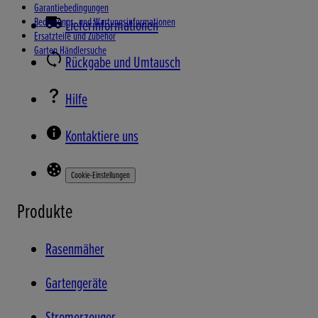
Garantiebedingungen
Bedienungs- und Wartungsinformationen
Lieferinformationen
Ersatzteile und Zubehör
Garten Händlersuche
Rückgabe und Umtausch
Hilfe
Kontaktiere uns
Cookie-Einstellungen
Produkte
Rasenmäher
Gartengeräte
Stromerzeuger