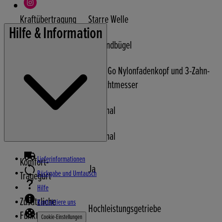
Kraftübertragung
Starre Welle
Hilfe & Information
Handgriff
Einhandbügel
Tap & Go Nylonfadenkopf und 3-Zahn-
Freischneider
Dickichtmesser
Heckenschere
Optional
Hochentaster
Optional
Lieferinformationen
Komfort-
Ja
Rückgabe und Umtausch
Tragegurt
Hilfe
Zusätzliche
Kontaktiere uns
Hochleistungsgetriebe
Funktionen
Cookie-Einstellungen