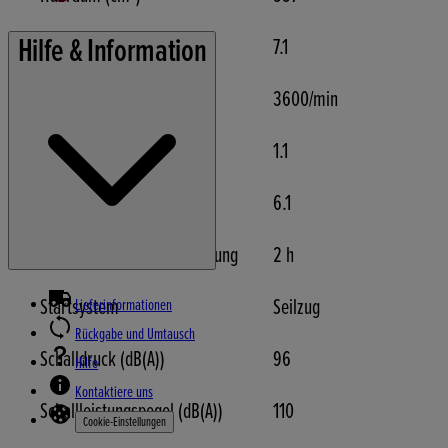
Hilfe & Information
Nennleistung (kW)
7.1
Nenndrehzahl
3600/min
Motorölvolumen (L)
1.1
Tankvolumen (L)
6.1
Betriebsdauer pro Tankfüllung
2 h
Startsystem
Seilzug
Lieferinformationen
Rückgabe und Umtausch
Schalldruck (dB(A))
96
Hilfe
Kontaktiere uns
Schallleistungspegel (dB(A))
110
Cookie-Einstellungen