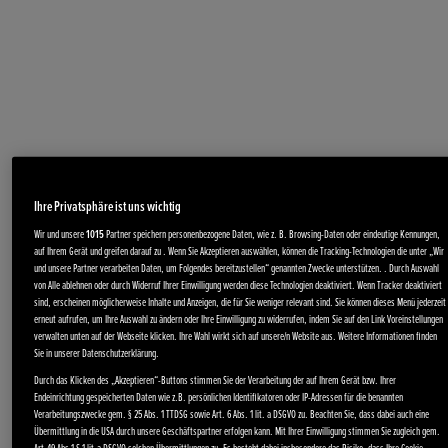
Ihre Privatsphäre ist uns wichtig
Akku-Produkte
Wir und unsere
1015
Partner speichern personenbezogene Daten, wie z. B. Browsing-Daten oder eindeutige Kennungen,
auf Ihrem Gerät und greifen darauf zu . Wenn Sie Akzeptieren auswählen, können die Tracking-Technologien die unter „Wir
und unsere Partner verarbeiten Daten, um Folgendes bereitzustellen“ genannten Zwecke unterstützen. . Durch Auswahl
von Alle ablehnen oder durch Widerruf Ihrer Einwilligung werden diese Technologien deaktiviert. Wenn Tracker deaktiviert
sind, erscheinen möglicherweise Inhalte und Anzeigen, die für Sie weniger relevant sind. Sie können dieses Menü jederzeit
erneut aufrufen, um Ihre Auswahl zu ändern oder Ihre Einwilligung zu widerrufen, indem Sie auf den Link Voreinstellungen
verwalten unten auf der Webseite klicken. Ihre Wahl wirkt sich auf unsere/n Website aus. Weitere Informationen finden
Sie in unserer Datenschutzerklärung.
Durch das Klicken des „Akzeptieren“-Buttons stimmen Sie der Verarbeitung der auf Ihrem Gerät bzw. Ihrer
Endeinrichtung gespeicherten Daten wie z.B. persönlichen Identifikatoren oder IP-Adressen für die benannten
Verarbeitungszwecke gem. § 25 Abs. 1 TTDSG sowie Art. 6 Abs. 1 lit. a DSGVO zu. Beachten Sie, dass dabei auch eine
Übermittlung in die USA durch unsere Geschäftspartner erfolgen kann. Mit Ihrer Einwilligung stimmen Sie zugleich gem.