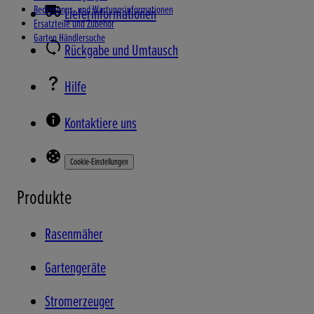
Bedienungs- und Wartungsinformationen
Lieferinformationen
Ersatzteile und Zubehör
Garten Händlersuche
Rückgabe und Umtausch
Hilfe
Kontaktiere uns
Cookie-Einstellungen
Produkte
Rasenmäher
Gartengeräte
Stromerzeuger