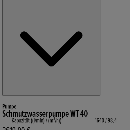
Pumpe
Schmutzwasserpumpe WT 40
Kapazität ((l/min) / (m³/h))
1640 / 98,4
Aktueller Preis: 3619,00 €.