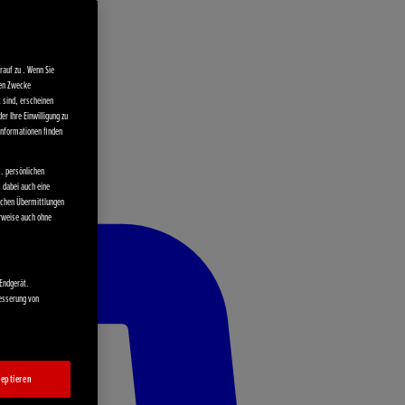
auf zu . Wenn Sie
ten Zwecke
t sind, erscheinen
er Ihre Einwilligung zu
 Informationen finden
. persönlichen
s dabei auch eine
olchen Übermittlungen
rweise auch ohne
 Endgerät.
besserung von
eptieren