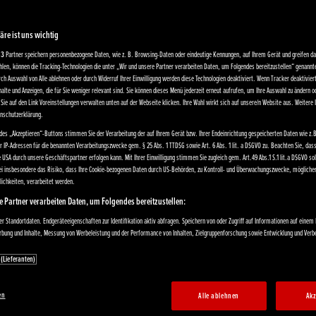
äre ist uns wichtig
13
Partner speichern personenbezogene Daten, wie z. B. Browsing-Daten oder eindeutige Kennungen, auf Ihrem Gerät und greifen dar
len, können die Tracking-Technologien die unter „Wir und unsere Partner verarbeiten Daten, um Folgendes bereitzustellen“ genann
rch Auswahl von Alle ablehnen oder durch Widerruf Ihrer Einwilligung werden diese Technologien deaktiviert. Wenn Tracker deaktivier
alte und Anzeigen, die für Sie weniger relevant sind. Sie können dieses Menü jederzeit erneut aufrufen, um Ihre Auswahl zu ändern od
Sie auf den Link Voreinstellungen verwalten unten auf der Webseite klicken. Ihre Wahl wirkt sich auf unsere/n Website aus. Weitere
enschutzerklärung.
des „Akzeptieren“-Buttons stimmen Sie der Verarbeitung der auf Ihrem Gerät bzw. Ihrer Endeinrichtung gespeicherten Daten wie z.B
er IP-Adressen für die benannten Verarbeitungszwecke gem. § 25 Abs. 1 TTDSG sowie Art. 6 Abs. 1 lit. a DSGVO zu. Beachten Sie, das
e USA durch unsere Geschäftspartner erfolgen kann. Mit Ihrer Einwilligung stimmen Sie zugleich gem. Art.49 Abs.1 S.1 lit.a DSGVO s
bei insbesondere das Risiko, dass Ihre Cookie-bezogenen Daten durch US-Behörden, zu Kontroll- und Überwachungszwecke, mögliche
ichkeiten, verarbeitet werden.
e Partner verarbeiten Daten, um Folgendes bereitzustellen:
 Standortdaten. Endgeräteeigenschaften zur Identifikation aktiv abfragen. Speichern von oder Zugriff auf Informationen auf einem
erbung und Inhalte, Messung von Werbeleistung und der Performance von Inhalten, Zielgruppenforschung sowie Entwicklung und Ver
 (Lieferanten)
en
Alle ablehnen
Akz