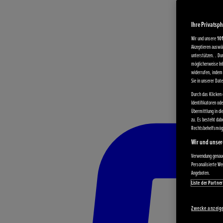
Ihre Privatsph
Wir und unsere
10
Akzeptieren auswäh
unterstützen. . Du
möglicherweise Inh
widerrufen, indem 
Sie in unserer Dat
Durch das Klicken 
Identifikatoren od
Übermittlung in di
zu. Es besteht da
Rechtsbehelfsmögl
Wir und unser
Verwendung genauer
Personalisierte W
Angeboten.
Liste der Partner
Zwecke anzeig