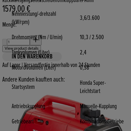
Rückwärtsgang
Seitenscheiben
Umklappbarer Holm
1579,00 €
Aktueller Preis: 1579,00 €.
Nennleistung/-drehzahl
3,6/3.600
(kW/rpm)
Menge:
Drehmoment (Nm / U/min)
10,3 / 2.500
Menge:
View product details
Tankvolumen (Liter)
2,4
IN DEN WARENKORB
Auf Lager | Versandfertig innerhalb von 24 Stunden
Motorölvolumen (Liter)
0,58
Andere Kunden kauften auch:
Honda Super-
Startsystem
Leichtstart
Antriebskupplung
Manuelle-Kupplung
Getriebeart
Kombinations-Getriebe