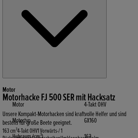
Motor
Motorhacke FJ 500 SER mit Hacksatz
Motor
4-Takt OHV
Unsere Kompakt-Motorhacken sind kraftvolle Helfer und sind
Motortyp
GX160
bestens für große Beete geeignet.
163 cm³
4-Takt OHV
1 Vorwärts-/ 1
Hubraum (cm³)
163