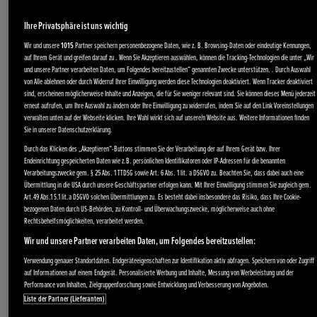
Ihre Privatsphäre ist uns wichtig
Wir und unsere
1015
Partner speichern personenbezogene Daten, wie z. B. Browsing-Daten oder eindeutige Kennungen,
auf Ihrem Gerät und greifen darauf zu . Wenn Sie Akzeptieren auswählen, können die Tracking-Technologien die unter „Wir
und unsere Partner verarbeiten Daten, um Folgendes bereitzustellen“ genannten Zwecke unterstützen. . Durch Auswahl
von Alle ablehnen oder durch Widerruf Ihrer Einwilligung werden diese Technologien deaktiviert. Wenn Tracker deaktiviert
sind, erscheinen möglicherweise Inhalte und Anzeigen, die für Sie weniger relevant sind. Sie können dieses Menü jederzeit
erneut aufrufen, um Ihre Auswahl zu ändern oder Ihre Einwilligung zu widerrufen, indem Sie auf den Link Voreinstellungen
verwalten unten auf der Webseite klicken. Ihre Wahl wirkt sich auf unsere/n Website aus. Weitere Informationen finden
Sie in unserer Datenschutzerklärung.
Durch das Klicken des „Akzeptieren“-Buttons stimmen Sie der Verarbeitung der auf Ihrem Gerät bzw. Ihrer
Endeinrichtung gespeicherten Daten wie z.B. persönlichen Identifikatoren oder IP-Adressen für die benannten
Verarbeitungszwecke gem. § 25 Abs. 1 TTDSG sowie Art. 6 Abs. 1 lit. a DSGVO zu. Beachten Sie, dass dabei auch eine
Übermittlung in die USA durch unsere Geschäftspartner erfolgen kann. Mit Ihrer Einwilligung stimmen Sie zugleich gem.
Art.49 Abs.1 S.1 lit.a DSGVO solchen Übermittlungen zu. Es besteht dabei insbesondere das Risiko, dass Ihre Cookie-
bezogenen Daten durch US-Behörden, zu Kontroll- und Überwachungszwecke, möglicherweise auch ohne
Rechtsbehelfsmöglichkeiten, verarbeitet werden.
Wir und unsere Partner verarbeiten Daten, um Folgendes bereitzustellen:
Verwendung genauer Standortdaten. Endgeräteeigenschaften zur Identifikation aktiv abfragen. Speichern von oder Zugriff
auf Informationen auf einem Endgerät. Personalisierte Werbung und Inhalte, Messung von Werbeleistung und der
Performance von Inhalten, Zielgruppenforschung sowie Entwicklung und Verbesserung von Angeboten.
Liste der Partner (Lieferanten)