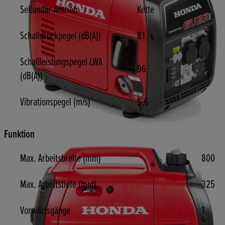
Sekundär-Antrieb
Kette
Schalldruckpegel (dB(A))
81
Schallleistungspegel LWA
96
(dB(A))
Vibrationspegel (m/s)
5,6
Funktion
Max. Arbeitsbreite (mm)
800
Max. Arbeitstiefe (mm)
325
Vorwärtsgänge
1