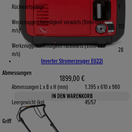
Rückwärtsgänge
1
Werkzeuggeschwindigkeit vorwärts (1/min oder
113
m/s)
Werkzeuggeschwindigkeit rückwärts (1/min oder
28
m/s)
Inverter Stromerzeuger EU22i
Abmessungen
1899,00 €
Abmessungen L x B x H (mm)
1.395 x 610 x 980
IN DEN WARENKORB
Leergewicht (kg)
45/57
Griff