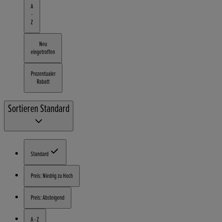
A
-
Z
Neu
eingetroffen
Prozentualer
Rabatt
Sortieren
Standard
Standard
Preis: Niedrig zu Hoch
Preis: Absteigend
A - Z