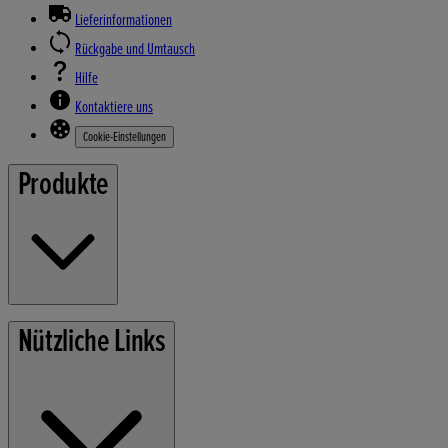
Lieferinformationen
Rückgabe und Umtausch
Hilfe
Kontaktiere uns
Cookie-Einstellungen
Produkte
Rasenmäher
Nützliche Links
Gartengeräte
Stromerzeuger
Wasserpumpen
Schneefräsen