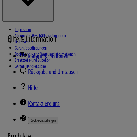
Impressum
Allgemeine Geschäftsbedingungen
Hilfe & Information
Datenschutz
Garantiebedingungen
Bedienungs- und Wartungsinformationen
Lieferinformationen
Ersatzteile und Zubehör
Garten Händlersuche
Rückgabe und Umtausch
Hilfe
Kontaktiere uns
Cookie-Einstellungen
Produkte