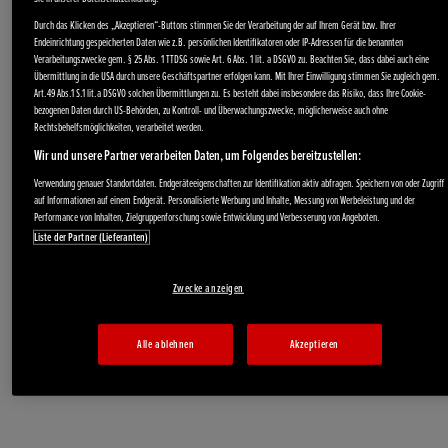
Durch das Klicken des „Akzeptieren“-Buttons stimmen Sie der Verarbeitung der auf Ihrem Gerät bzw. Ihrer
Endeinrichtung gespeicherten Daten wie z.B. persönlichen Identifikatoren oder IP-Adressen für die benannten
Verarbeitungszwecke gem. § 25 Abs. 1 TTDSG sowie Art. 6 Abs. 1 lit. a DSGVO zu. Beachten Sie, dass dabei auch eine
Übermittlung in die USA durch unsere Geschäftspartner erfolgen kann. Mit Ihrer Einwilligung stimmen Sie zugleich gem.
Art.49 Abs.1 S.1 lit.a DSGVO solchen Übermittlungen zu. Es besteht dabei insbesondere das Risiko, dass Ihre Cookie-
bezogenen Daten durch US-Behörden, zu Kontroll- und Überwachungszwecke, möglicherweise auch ohne
Rechtsbehelfsmöglichkeiten, verarbeitet werden.
Stromerzeuger
Wir und unsere Partner verarbeiten Daten, um Folgendes bereitzustellen:
Wasserpumpen
Verwendung genauer Standortdaten. Endgeräteeigenschaften zur Identifikation aktiv abfragen. Speichern von oder Zugriff
Angebote
auf Informationen auf einem Endgerät. Personalisierte Werbung und Inhalte, Messung von Werbeleistung und der
Performance von Inhalten, Zielgruppenforschung sowie Entwicklung und Verbesserung von Angeboten.
Liste der Partner (Lieferanten)
Zwecke anzeigen
Schneefräsen
Service
Alle ablehnen
Akzeptieren