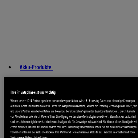
Akku-Produkte
Ihre Privatsphäre ist uns wichtig
Wir und unsere
1015
Partner speichern personenbezogene Daten, wie z. B. Browsing-Daten oder eindeutige Kennungen,
auf Ihrem Gerät und greifen darauf zu . Wenn Sie Akzeptieren auswählen, können die Tracking-Technologien die unter „Wir
und unsere Partner verarbeiten Daten, um Folgendes bereitzustellen“ genannten Zwecke unterstützen. . Durch Auswahl
von Alle ablehnen oder durch Widerruf Ihrer Einwilligung werden diese Technologien deaktiviert. Wenn Tracker deaktiviert
sind, erscheinen möglicherweise Inhalte und Anzeigen, die für Sie weniger relevant sind. Sie können dieses Menü jederzeit
erneut aufrufen, um Ihre Auswahl zu ändern oder Ihre Einwilligung zu widerrufen, indem Sie auf den Link Voreinstellungen
verwalten unten auf der Webseite klicken. Ihre Wahl wirkt sich auf unsere/n Website aus. Weitere Informationen finden
Sie in unserer Datenschutzerklärung.