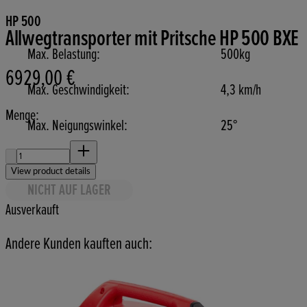
HP 500
Allwegtransporter mit Pritsche HP 500 BXE
Max. Belastung:
500kg
6929,00 €
Aktueller Preis: 6929,00 €.
Max. Geschwindigkeit:
4,3 km/h
Menge:
Max. Neigungswinkel:
25°
Menge:
View product details
NICHT AUF LAGER
Ausverkauft
Andere Kunden kauften auch: