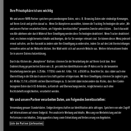
Ihre Privatsphäre ist uns wichtig
Wir und unsere
1015
Partner speichern personenbezogene Daten, wie z. B. Browsing-Daten oder eindeutige Kennungen,
auf Ihrem Gerät und greifen darauf zu . Wenn Sie Akzeptieren auswählen, können die Tracking-Technologien die unter „Wir
und unsere Partner verarbeiten Daten, um Folgendes bereitzustellen“ genannten Zwecke unterstützen. . Durch Auswahl
von Alle ablehnen oder durch Widerruf Ihrer Einwilligung werden diese Technologien deaktiviert. Wenn Tracker deaktiviert
sind, erscheinen möglicherweise Inhalte und Anzeigen, die für Sie weniger relevant sind. Sie können dieses Menü jederzeit
erneut aufrufen, um Ihre Auswahl zu ändern oder Ihre Einwilligung zu widerrufen, indem Sie auf den Link Voreinstellungen
verwalten unten auf der Webseite klicken. Ihre Wahl wirkt sich auf unsere/n Website aus. Weitere Informationen finden
Sie in unserer Datenschutzerklärung.
Durch das Klicken des „Akzeptieren“-Buttons stimmen Sie der Verarbeitung der auf Ihrem Gerät bzw. Ihrer
Endeinrichtung gespeicherten Daten wie z.B. persönlichen Identifikatoren oder IP-Adressen für die benannten
Verarbeitungszwecke gem. § 25 Abs. 1 TTDSG sowie Art. 6 Abs. 1 lit. a DSGVO zu. Beachten Sie, dass dabei auch eine
Übermittlung in die USA durch unsere Geschäftspartner erfolgen kann. Mit Ihrer Einwilligung stimmen Sie zugleich gem.
Art.49 Abs.1 S.1 lit.a DSGVO solchen Übermittlungen zu. Es besteht dabei insbesondere das Risiko, dass Ihre Cookie-
bezogenen Daten durch US-Behörden, zu Kontroll- und Überwachungszwecke, möglicherweise auch ohne
Rechtsbehelfsmöglichkeiten, verarbeitet werden.
Wir und unsere Partner verarbeiten Daten, um Folgendes bereitzustellen:
Verwendung genauer Standortdaten. Endgeräteeigenschaften zur Identifikation aktiv abfragen. Speichern von oder Zugriff
auf Informationen auf einem Endgerät. Personalisierte Werbung und Inhalte, Messung von Werbeleistung und der
Performance von Inhalten, Zielgruppenforschung sowie Entwicklung und Verbesserung von Angeboten.
Liste der Partner (Lieferanten)