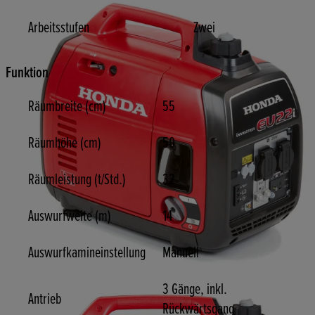
Arbeitsstufen
Zwei
Funktion
Räumbreite (cm)
55
Räumhöhe (cm)
50
Räumleistung (t/Std.)
32
Auswurfweite (m)
14
Auswurfkamineinstellung
Manuell
3 Gänge, inkl.
Antrieb
Rückwärtsgang