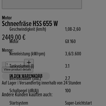
Motor
Schneefräse HSS 655 W
Geschwindigkeit (km/h)
1,08-2,60
2449,00 €
Aktueller Preis: 2449,00 €.
Motor
GX 160
Menge:
Nennleistung (kW/rpm)
3,6/3.600
Menge:
Tankvolumen (l)
3.1
View product details
IN DEN WARENKORB
Betriebsdauer (Std.)
2.7
Auf Lager | Versandfertig innerhalb von 24 Stunden
Schallpegel (dB(A))
100
Andere Kunden kauften auch:
Startsystem
Super-Leichtstart