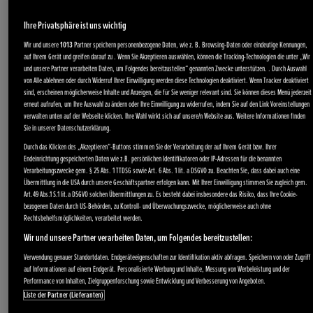
Ihre Privatsphäre ist uns wichtig
Wir und unsere
1013
Partner speichern personenbezogene Daten, wie z. B. Browsing-Daten oder eindeutige Kennungen,
auf Ihrem Gerät und greifen darauf zu . Wenn Sie Akzeptieren auswählen, können die Tracking-Technologien die unter „Wir
und unsere Partner verarbeiten Daten, um Folgendes bereitzustellen“ genannten Zwecke unterstützen. . Durch Auswahl
von Alle ablehnen oder durch Widerruf Ihrer Einwilligung werden diese Technologien deaktiviert. Wenn Tracker deaktiviert
sind, erscheinen möglicherweise Inhalte und Anzeigen, die für Sie weniger relevant sind. Sie können dieses Menü jederzeit
erneut aufrufen, um Ihre Auswahl zu ändern oder Ihre Einwilligung zu widerrufen, indem Sie auf den Link Voreinstellungen
verwalten unten auf der Webseite klicken. Ihre Wahl wirkt sich auf unsere/n Website aus. Weitere Informationen finden
Sie in unserer Datenschutzerklärung.
Durch das Klicken des „Akzeptieren“-Buttons stimmen Sie der Verarbeitung der auf Ihrem Gerät bzw. Ihrer
Endeinrichtung gespeicherten Daten wie z.B. persönlichen Identifikatoren oder IP-Adressen für die benannten
Verarbeitungszwecke gem. § 25 Abs. 1 TTDSG sowie Art. 6 Abs. 1 lit. a DSGVO zu. Beachten Sie, dass dabei auch eine
Übermittlung in die USA durch unsere Geschäftspartner erfolgen kann. Mit Ihrer Einwilligung stimmen Sie zugleich gem.
Art.49 Abs.1 S.1 lit.a DSGVO solchen Übermittlungen zu. Es besteht dabei insbesondere das Risiko, dass Ihre Cookie-
bezogenen Daten durch US-Behörden, zu Kontroll- und Überwachungszwecke, möglicherweise auch ohne
Rechtsbehelfsmöglichkeiten, verarbeitet werden.
Wir und unsere Partner verarbeiten Daten, um Folgendes bereitzustellen:
Verwendung genauer Standortdaten. Endgeräteeigenschaften zur Identifikation aktiv abfragen. Speichern von oder Zugriff
auf Informationen auf einem Endgerät. Personalisierte Werbung und Inhalte, Messung von Werbeleistung und der
Performance von Inhalten, Zielgruppenforschung sowie Entwicklung und Verbesserung von Angeboten.
Liste der Partner (Lieferanten)