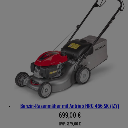
Benzin-Rasenmäher mit Antrieb HRG 466 SK (IZY)
Aktueller Preis: 699,00 €. 
699,00 €
UVP: 879,00 €