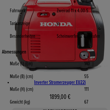
Fahrwerk
Zweirad 11 x 4.00-5
Tankanzeige
ja
Besonderheiten
Scheinwerfer, 2 Gleitkufen
Abmessungen
Maße (L) (cm)
140
Maße (B) (cm)
55
Inverter Stromerzeuger EU22i
Maße (H) (cm)
111
1899,00 €
Gewicht (kg)
67