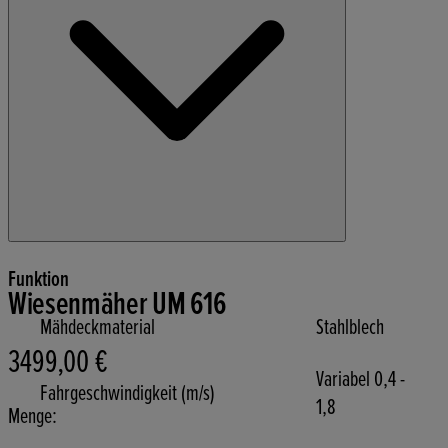
Funktion
Wiesenmäher UM 616
Mähdeckmaterial
Stahlblech
3499,00 €
Aktueller Preis: 3499,00 €.
Variabel 0,4 -
Fahrgeschwindigkeit (m/s)
1,8
Menge: