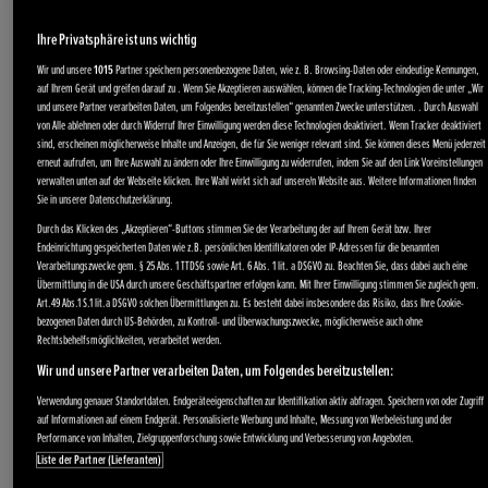
Ihre Privatsphäre ist uns wichtig
Wir und unsere
1015
Partner speichern personenbezogene Daten, wie z. B. Browsing-Daten oder eindeutige Kennungen,
auf Ihrem Gerät und greifen darauf zu . Wenn Sie Akzeptieren auswählen, können die Tracking-Technologien die unter „Wir
und unsere Partner verarbeiten Daten, um Folgendes bereitzustellen“ genannten Zwecke unterstützen. . Durch Auswahl
von Alle ablehnen oder durch Widerruf Ihrer Einwilligung werden diese Technologien deaktiviert. Wenn Tracker deaktiviert
sind, erscheinen möglicherweise Inhalte und Anzeigen, die für Sie weniger relevant sind. Sie können dieses Menü jederzeit
erneut aufrufen, um Ihre Auswahl zu ändern oder Ihre Einwilligung zu widerrufen, indem Sie auf den Link Voreinstellungen
verwalten unten auf der Webseite klicken. Ihre Wahl wirkt sich auf unsere/n Website aus. Weitere Informationen finden
Sie in unserer Datenschutzerklärung.
Durch das Klicken des „Akzeptieren“-Buttons stimmen Sie der Verarbeitung der auf Ihrem Gerät bzw. Ihrer
Endeinrichtung gespeicherten Daten wie z.B. persönlichen Identifikatoren oder IP-Adressen für die benannten
Verarbeitungszwecke gem. § 25 Abs. 1 TTDSG sowie Art. 6 Abs. 1 lit. a DSGVO zu. Beachten Sie, dass dabei auch eine
Übermittlung in die USA durch unsere Geschäftspartner erfolgen kann. Mit Ihrer Einwilligung stimmen Sie zugleich gem.
Art.49 Abs.1 S.1 lit.a DSGVO solchen Übermittlungen zu. Es besteht dabei insbesondere das Risiko, dass Ihre Cookie-
bezogenen Daten durch US-Behörden, zu Kontroll- und Überwachungszwecke, möglicherweise auch ohne
Rechtsbehelfsmöglichkeiten, verarbeitet werden.
Wir und unsere Partner verarbeiten Daten, um Folgendes bereitzustellen:
Verwendung genauer Standortdaten. Endgeräteeigenschaften zur Identifikation aktiv abfragen. Speichern von oder Zugriff
auf Informationen auf einem Endgerät. Personalisierte Werbung und Inhalte, Messung von Werbeleistung und der
Performance von Inhalten, Zielgruppenforschung sowie Entwicklung und Verbesserung von Angeboten.
Liste der Partner (Lieferanten)