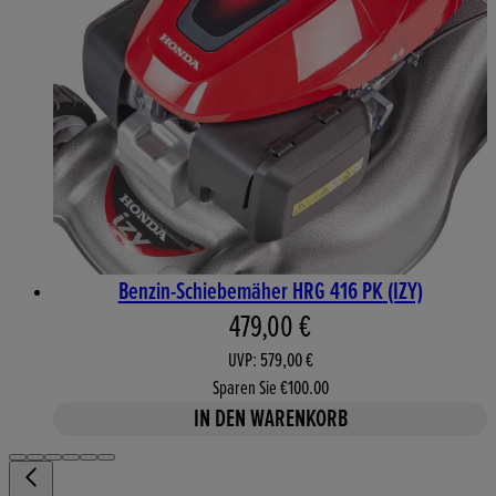
Benzin-Schiebemäher HRG 416 PK (IZY)
Aktueller Preis: 479,00 €. 
479,00 €
UVP: 579,00 €
Sparen Sie €100.00
IN DEN WARENKORB