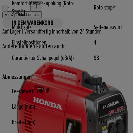
Komfort-Messerkupplung (Roto-
Menge:
Roto-stop®
Stop®)
View product details
IN DEN WARENKORB
Mulchsatz
Seitenauswurf
Auf Lager | Versandfertig innerhalb von 24 Stunden
Einstellpositionen
4
Andere Kunden kauften auch:
Garantierter Schallpegel (dB(A))
98
Abmessungen
Leergewicht (kg)
72
Länge (mm)
1780
Breite (mm)
970