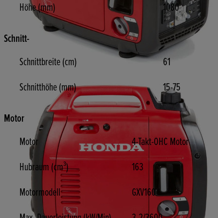
Höhe (mm)
1080
Schnitt-
Schnittbreite (cm)
61
Schnitthöhe (mm)
15-75
Motor
Motor
4-Takt-OHC Motor
Hubraum (cm³)
163
Motormodell
GXV160
Max. Dauerleistung (kW/Min)
3,2/3600