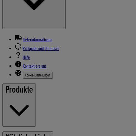
Lieferinformationen
Rückgabe und Umtausch
Hilfe
Kontaktiere uns
Cookie-Einstellungen
Produkte
Rasenmäher