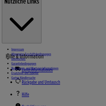
Nützliche Links
Gartengeräte
Stromerzeuger
Wasserpumpen
Schneefräsen
Impressum
Allgemeine Geschäftsbedingungen
Hilfe & Information
Datenschutz
Garantiebedingungen
Bedienungs- und Wartungsinformationen
Lieferinformationen
Ersatzteile und Zubehör
Garten Händlersuche
Rückgabe und Umtausch
Hilfe