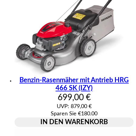
Benzin-Rasenmäher mit Antrieb HRG
466 SK (IZY)
Aktueller Preis: 699
699,00 €
UVP: 879,00 €
Sparen Sie €180.00
IN DEN WARENKORB