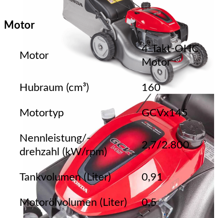
Motor
4-Takt-OHC
Motor
Motor
Hubraum (cm³)
160
Motortyp
GCVx145
Nennleistung/-
2,7/2.800
drehzahl (kW/rpm)
Tankvolumen (Liter)
0,91
Motorölvolumen (Liter)
0,5