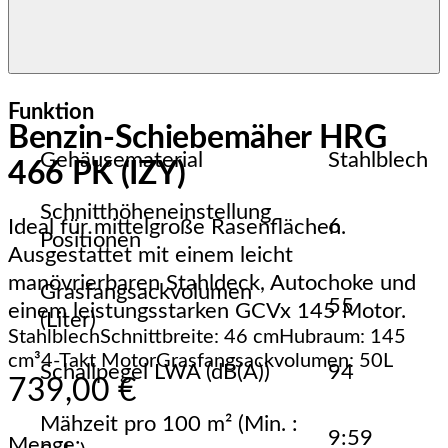
Funktion
Benzin-Schiebemäher HRG
Gehäusematerial
Stahlblech
466 PK (IZY)
Schnitthöheneinstellung
6
Ideal für mittelgroße Rasenflächen.
Positionen
Ausgestattet mit einem leicht
manövrierbaren Stahldeck, Autochoke und
Grasfangsackvolumen
55
einem leistungsstarken GCVx 145 Motor.
(Liter)
Stahlblech
Schnittbreite: 46 cm
Hubraum: 145
cm³
4-Takt Motor
Grasfangsackvolumen: 50L
Schallpegel LWA (dB(A))
94
Aktueller Preis: 739,00 €.
739,00 €
Mähzeit pro 100 m² (Min. :
9:59
Menge: