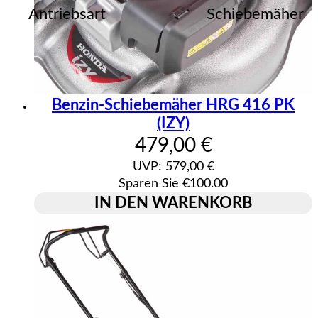
Antriebsart
Schiebemäher
Benzin-Schiebemäher HRG 416 PK
(IZY)
Aktueller Preis: 479
479,00 €
UVP: 579,00 €
Sparen Sie €100.00
IN DEN WARENKORB