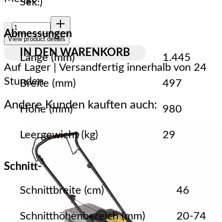
Sek.)
Menge:
Abmessungen
View product details
IN DEN WARENKORB
Länge (mm)
1.445
Auf Lager | Versandfertig innerhalb von 24
Stunden
Breite (mm)
497
Andere Kunden kauften auch:
Höhe (mm)
980
Leergewicht (kg)
29
Schnitt-
Schnittbreite (cm)
46
Schnitthöhenbereich (mm)
20-74