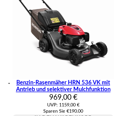
Benzin-Rasenmäher HRN 536 VK mit
Antrieb und selektiver Mulchfunktion
Aktueller Preis: 969
969,00 €
UVP: 1159,00 €
Sparen Sie €190.00